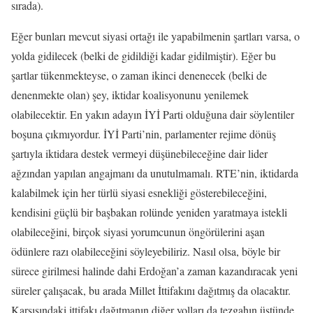
sırada).
Eğer bunları mevcut siyasi ortağı ile yapabilmenin şartları varsa, o
yolda gidilecek (belki de gidildiği kadar gidilmiştir). Eğer bu
şartlar tükenmekteyse, o zaman ikinci denenecek (belki de
denenmekte olan) şey, iktidar koalisyonunu yenilemek
olabilecektir. En yakın adayın İYİ Parti olduğuna dair söylentiler
boşuna çıkmıyordur. İYİ Parti’nin, parlamenter rejime dönüş
şartıyla iktidara destek vermeyi düşünebileceğine dair lider
ağzından yapılan angajmanı da unutulmamalı. RTE’nin, iktidarda
kalabilmek için her türlü siyasi esnekliği gösterebileceğini,
kendisini güçlü bir başbakan rolünde yeniden yaratmaya istekli
olabileceğini, birçok siyasi yorumcunun öngörülerini aşan
ödünlere razı olabileceğini söyleyebiliriz. Nasıl olsa, böyle bir
sürece girilmesi halinde dahi Erdoğan’a zaman kazandıracak yeni
süreler çalışacak, bu arada Millet İttifakını dağıtmış da olacaktır.
Karşısındaki ittifakı dağıtmanın diğer yolları da tezgahın üstünde