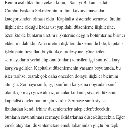
Benim asıl dikkatimi çeken konu, "Sanayi Bakanı" sıfatlı
Cumhurbaşkanı Sekreterinin, rolünü kavrayamayanlar
kategorisinden olması oldu! Kapitalist sistemde sermaye, üretim
ilişkilerine olduğu kadar üst yapıdaki düzenleme ilişkilerine,
özellikle de bunların üretim ilişkilerine değgin bölümlerine birinci
elden müdahildir. Ama üretim ilişkileri düzleminde bile, kapitalist
işletmenin boyutları büyüdükçe profesyonel yöneticiler
sermayedarın yerini alıp onu (onları) temsilen işçi sınıfıyla karşı
karşıya gelirler. Kapitalist düzenlemenin yasama boyutunda, bu
işler tarihsel olarak çok daha önceden dolaylı ilişkiler biçimini
almıştır. Sermaye sınıfı, işçi sınıfının karşısına doğrudan sınıf
olarak çıkmayı göze almaz, aracılar kullanır; siyaset düzlemi,
kapitalist devlet bunun için vardır. Sermaye sınıfı siyasal
iktidardan kendi lehine düzenlemeler talep eder/edecektir;
bunların savunulması sermaye iktidarlarına düşer/düşecektir. Eğer
emek aleyhtarı düzenlemelere emek tabanından güçlü bir tepki