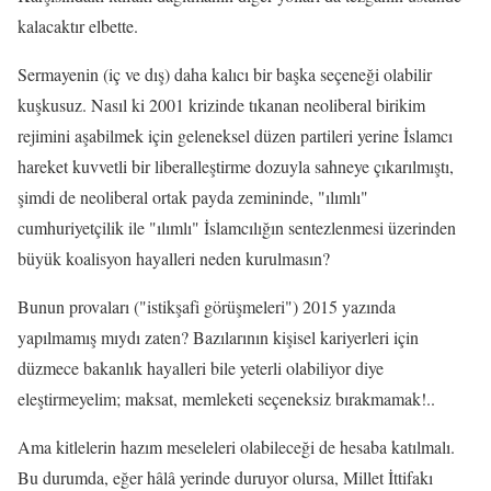
kalacaktır elbette.
Sermayenin (iç ve dış) daha kalıcı bir başka seçeneği olabilir
kuşkusuz. Nasıl ki 2001 krizinde tıkanan neoliberal birikim
rejimini aşabilmek için geleneksel düzen partileri yerine İslamcı
hareket kuvvetli bir liberalleştirme dozuyla sahneye çıkarılmıştı,
şimdi de neoliberal ortak payda zemininde, "ılımlı"
cumhuriyetçilik ile "ılımlı" İslamcılığın sentezlenmesi üzerinden
büyük koalisyon hayalleri neden kurulmasın?
Bunun provaları ("istikşafi görüşmeleri") 2015 yazında
yapılmamış mıydı zaten? Bazılarının kişisel kariyerleri için
düzmece bakanlık hayalleri bile yeterli olabiliyor diye
eleştirmeyelim; maksat, memleketi seçeneksiz bırakmamak!..
Ama kitlelerin hazım meseleleri olabileceği de hesaba katılmalı.
Bu durumda, eğer hâlâ yerinde duruyor olursa, Millet İttifakı