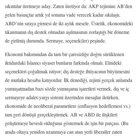
sıkıntılar üretmeye aday. Zaten üretiyor da: AKP rejimine AB’den
gelen basınçlar artık yıl sonuna vade verecek kadar sıkılaştı.
ABD’nin sıraya girmesi de iki aylık mesele. Üstelik, ekonomideki
tıkanmanın dış destek olmadan aşılmasının zorlaştığı bir döneme
de girilmiş durumda. Sermaye, seçenek(ler) peşinde.
Ekonomi bakımından da tam bir çaresizliğe doğru sürüklenen
iktidardaki İslamcı siyaset bunların farkında olmalı. Elindeki
seçenekleri çoğaltmak istiyor; dış desteğe ihtiyacının büyümesini
de mutlaka hesaba katıyordur. İlk denediği, rejimi gerçek anlamda
yumuşatmadan bazı sözde yumuşama işaretleri vermek, dış ve iç
sermayeye adalet-yargı sistemi üzerinden mesajlar iletirken,
ekonomide de neoliberal parametlere (enflasyon hedeflemesi vs.)
tam geri dönüşü gerçekleştirmek. AB ve ABD ile ilişkileri
geliştirmeye hevesli olduğunu göstermek de işin bir parçası. (Bu
arada oltaya yeniden uzanmaya can atan yerli liberaller zaten