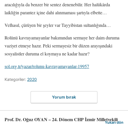
aracılığıyla da benzer bir sentez denenebilir. Her halükârda
laikliğin parantez içine dahi alınmaması şartıyla elbette…
Velhasıl, çürüyen bir şeyler var Tayyibistan sultanlığında…
Rolünü kavrayamayanlar bakımından sermaye her daim duruma
vaziyet etmeye hazır. Peki sermayesiz bir düzen arayışındaki
sosyalistler duruma el koymaya ne kadar hazır?
sol.org.tr/yazar/rolunu-kavrayamayanlar-19957
Kategoriler:
2020
Yorum bırak
Prof. Dr. Oğuz OYAN – 24. Dönem CHP İzmir Milletvekili
Yukarı dön