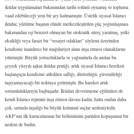
iktidar uygulamaları bakımından tarihi rolünü oynamış ve topluma
vaad edebileceği yeni bir şey kalmamıştır. Üstelik siyasal İslamcı
iktidar, yürütme başının elinde merkezileştirilen güç yoğunlaşması
bakımından eşi benzeri olmayan bir otokratik süreç yaratmış, yetki
eksikliği veya farazi bir “vesayet odakları” söylemi üzerinden
kendisine inandırıcı bir mağduriyet alanı inşa etmesi olanaklarını
yitirmiştir. Büyük yolsuzluklarla ve yağmalarla da anılan bu
çeyrek yüzyılı aşkın iktidar pratiği, artık siyasal İslamcı hereketi
başlangıçta kendisine atfedilen saflığı, dürüstlüğü, güvenilirliği
taşıyamayacağı bir noktaya getirmiştir. Bu hareket artık
sorumluluklarıyla başbaşadır. İktidarı devretmeme eğilimleri de
kendi İslamcı rejimini inşa etmesi davası kadar, hatta ondan daha
çok, sırtında taşıdığı bu büyük kriminal suçlar nedeniyledir.
AKP’nin ilk kurucularının bir bölümünün partiden kopuşunun bir
nedeni de budur.