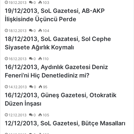
19.12.2013
0
103
19/12/2013, SoL Gazetesi, AB-AKP
İlişkisinde Üçüncü Perde
18.12.2013
0
104
18/12/2013, SoL Gazatesi, Sol Cephe
Siyasete Ağırlık Koymalı
16.12.2013
0
110
16/12/2013, Aydınlık Gazetesi Deniz
Feneri’ni Hiç Denetlediniz mi?
14.12.2013
0
95
16/12/2013, Güneş Gazetesi, Otokratik
Düzen İnşası
12.12.2013
0
105
12/12/2013, SoL Gazetesi, Bütçe Masalları