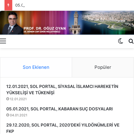
05.01.2021, SOL PORTAL, KABARAN SUÇ DOSYALARI
Menü
Dış
gör
deği
Son Eklenen
Popüler
12.01.2021, SOL PORTAL, SİYASAL İSLAMCI HAREKETİN
YÜKSELİŞİ VE TÜKENİŞİ
12.01.2021
05.01.2021, SOL PORTAL, KABARAN SUÇ DOSYALARI
04.01.2021
29.12.2020, SOL PORTAL, 2020’DEKİ YILDÖNÜMLERİ VE
FKP