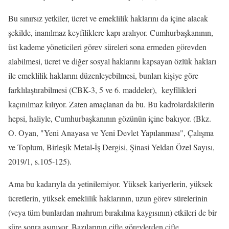
Bu sınırsız yetkiler, ücret ve emeklilik haklarını da içine alacak
şekilde, inanılmaz keyfiliklere kapı aralıyor. Cumhurbaşkanının,
üst kademe yöneticileri görev süreleri sona ermeden görevden
alabilmesi, ücret ve diğer sosyal haklarını kapsayan özlük hakları
ile emeklilik haklarını düzenleyebilmesi, bunları kişiye göre
farklılaştırabilmesi (CBK-3, 5 ve 6. maddeler), keyfîlikleri
kaçınılmaz kılıyor. Zaten amaçlanan da bu. Bu kadrolardakilerin
hepsi, haliyle, Cumhurbaşkanının gözünün içine bakıyor. (Bkz.
O. Oyan, "Yeni Anayasa ve Yeni Devlet Yapılanması", Çalışma
ve Toplum, Birleşik Metal-İş Dergisi, Şinasi Yeldan Özel Sayısı,
2019/1, s.105-125).
Ama bu kadarıyla da yetinilemiyor. Yüksek kariyerlerin, yüksek
ücretlerin, yüksek emeklilik haklarının, uzun görev sürelerinin
(veya tüm bunlardan mahrum bırakılma kaygısının) etkileri de bir
süre sonra aşınıyor. Bazılarının çifte görevlerden çifte