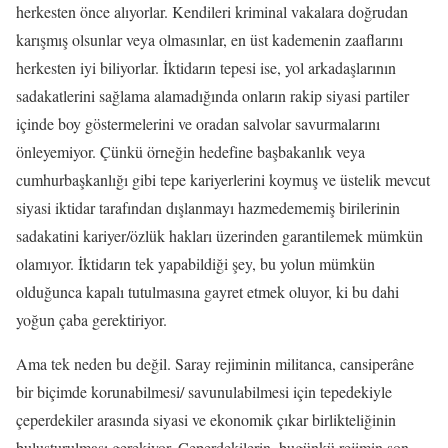
herkesten önce alıyorlar. Kendileri kriminal vakalara doğrudan
karışmış olsunlar veya olmasınlar, en üst kademenin zaaflarını
herkesten iyi biliyorlar. İktidarın tepesi ise, yol arkadaşlarının
sadakatlerini sağlama alamadığında onların rakip siyasi partiler
içinde boy göstermelerini ve oradan salvolar savurmalarını
önleyemiyor. Çünkü örneğin hedefine başbakanlık veya
cumhurbaşkanlığı gibi tepe kariyerlerini koymuş ve üstelik mevcut
siyasi iktidar tarafından dışlanmayı hazmedememiş birilerinin
sadakatini kariyer/özlük hakları üzerinden garantilemek mümkün
olamıyor. İktidarın tek yapabildiği şey, bu yolun mümkün
olduğunca kapalı tutulmasına gayret etmek oluyor, ki bu dahi
yoğun çaba gerektiriyor.
Ama tek neden bu değil. Saray rejiminin militanca, cansiperâne
bir biçimde korunabilmesi/ savunulabilmesi için tepedekiyle
çeperdekiler arasında siyasi ve ekonomik çıkar birlikteliğinin
buluşturulması gerekiyor. Çeperdekilerin, bugünkü rejimin son