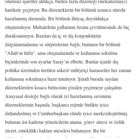
olumsuz işaretler aldıkça, birden fazla düzeneği (mekanizmayı)
harekete geçiriyor. Bu düzeneklerin bir bölümü uzunca süredir
hazırlanmış durumda. Bir bölümü ihtiyaç duyuldukça
oluşturuluyor. Muhalefetin gaflarının fırsata çevrilmesinde de hiç
duraksanmıyor. Bazıları da iç ve dış konjonktürün
dalgalanmalarına ve sürprizlerine bağlı; bunların bir bölümü
"Allah’ın lütfu", ama oluşmalarında ve kullanıma sokulma
biçimlerinde son ayarlar Saray’ın elbette. Bunlar içinde dış
politika üzerinden üretilen askeri/ milliyetçi hamasetler her zaman
kullanıma sokulmaya hazır tutuluyor. Şimdi burada sayılan
düzeneklerden kısaca birincisini gözden geçirmeye çalışalım.
Anayasal desteğe bağlı olarak iyi hazırlanmış savunma
düzeneklerinin başında, başkancı rejimle birlikte iyice
dallandırılmış ve Cumhurbaşkanı elinde iyice merkezileştirilmiş
bulunan üst kademe yöneticilerin atama, görev süresi ve özlük
(ücret, emeklilik) hakları meselesi bulunuyor. Bu bir