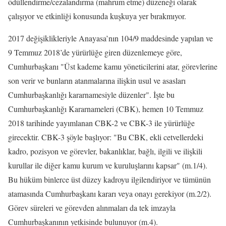
ödüllendirme/cezalandırma (mahrum etme) düzeneği olarak
çalışıyor ve etkinliği konusunda kuşkuya yer bırakmıyor.
2017 değişiklikleriyle Anayasa’nın 104/9 maddesinde yapılan ve
9 Temmuz 2018’de yürürlüğe giren düzenlemeye göre,
Cumhurbaşkanı "Üst kademe kamu yöneticilerini atar, görevlerine
son verir ve bunların atanmalarına ilişkin usul ve asasları
Cumhurbaşkanlığı kararnamesiyle düzenler". İşte bu
Cumhurbaşkanlığı Kararnameleri (CBK), hemen 10 Temmuz
2018 tarihinde yayımlanan CBK-2 ve CBK-3 ile yürürlüğe
girecektir. CBK-3 şöyle başlıyor: "Bu CBK, ekli cetvellerdeki
kadro, pozisyon ve görevler, bakanlıklar, bağlı, ilgili ve ilişkili
kurullar ile diğer kamu kurum ve kuruluşlarını kapsar" (m.1/4).
Bu hüküm binlerce üst düzey kadroyu ilgilendiriyor ve tümünün
atamasında Cumhurbaşkanı kararı veya onayı gerekiyor (m.2/2).
Görev süreleri ve görevden alınmaları da tek imzayla
Cumhurbaşkanının yetkisinde bulunuyor (m.4).