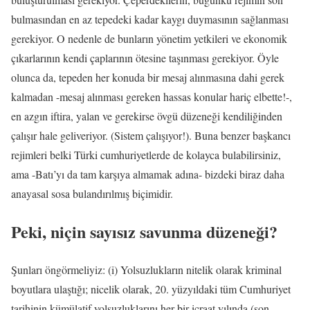
bulmasından en az tepedeki kadar kaygı duymasının sağlanması
gerekiyor. O nedenle de bunların yönetim yetkileri ve ekonomik
çıkarlarının kendi çaplarının ötesine taşınması gerekiyor. Öyle
olunca da, tepeden her konuda bir mesaj alınmasına dahi gerek
kalmadan -mesaj alınması gereken hassas konular hariç elbette!-,
en azgın iftira, yalan ve gerekirse övgü düzeneği kendiliğinden
çalışır hale geliveriyor. (Sistem çalışıyor!). Buna benzer başkancı
rejimleri belki Türki cumhuriyetlerde de kolayca bulabilirsiniz,
ama -Batı’yı da tam karşıya almamak adına- bizdeki biraz daha
anayasal sosa bulandırılmış biçimidir.
Peki, niçin sayısız savunma düzeneği?
Şunları öngörmeliyiz: (i) Yolsuzlukların nitelik olarak kriminal
boyutlara ulaştığı; nicelik olarak, 20. yüzyıldaki tüm Cumhuriyet
tarihinin kümülatif yolsuzluklarını her bir icraat yılında (son