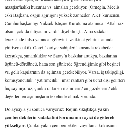
maaşlar/hakkı huzurlar vs. almaları gerekiyor. (Örneğin, Meclis
eski Başkanı, özgül ağırlığını yüksek zanneden AKP kurucusu,
Cumhurbaşkanlığı Yüksek İstişare Kurulu’na atanınca "Allah razı
olsun, çok da ihtiyacım vardı" diyebilmişti. Ama sadakat
terazisinde falso yapınca, görevini -ve ikinci gelirini- anında
yitiriverecekti). Gerçi "kariyer sahipleri" arasında rekabetler
kızıştıkça, şımarıklıklar ve Saray’a baskılar arttıkça, bazılarına
üçüncü-dördüncü, hatta son günlerde öğrendiğimiz gibi beşinci
vs. gelir kapılarının da açılması gerekebiliyor. Varsa, iş takipçiliği,
komisyonculuk, "yatırımcılık", imar rantları gibi ücret dışı gelirleri
hiç saymıyoruz; çünkü onlar en mahirlerin/ en gözdelerin/ etik
değerleri en aşınmışların tekelinde olmak zorunda.
Rejim sıkıştıkça yakın
Dolayısıyla şu sonuca varıyoruz:
çemberdekilerin sadakatini korumanın rayici de giderek
yükseliyor
. Çünkü yakın çemberdekiler, zayıflama kokusunu