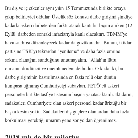
Bu dış ve iç etkenler aynı yılın 15 Temmuzunda birlikte ortaya
çıkıp belirleyici oldular. Üstelik söz konusu darbe girişimi şimdiye
kadarki askeri darbelerden farklı olarak kanlı bir biçim alırken (12
Eylül, darbeden sonraki infazlarıyla kanlı olacaktır), TBMM’ye
hava saldırısı düzenleyecek kadar da gözükaradır. Bunun, iktidar
partisine TSK’yı tekrardan "yenileme" ve daha fazla emrine
sokma olanağını sunduğunu unutmayalım. "Allah’ın lütfu"
olmanın dördüncü ve önemli nedeni de budur. O kadar ki, bu
darbe girişiminin bastırılmasında en fazla rolü olan dünün
kumpasa uğramış Cumhuriyetçi subayları, FETÖ’cü askeri
personelle birlikte tasfiye listesinin başına yazılacaklardı. İktidarın,
sadakatleri Cumhuriyete olan askeri personel kadar ürktüğü bir
başka kesim yoktu. Sadakatleri dış güçlere olanlardan daha fazla
korkulması gerektiği umarım gene zor yoldan öğrenilmez.
2018 yılı da bir milattır