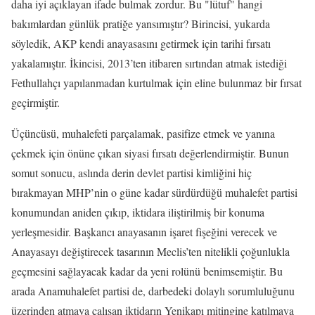
daha iyi açıklayan ifade bulmak zordur. Bu "lütuf" hangi
bakımlardan günlük pratiğe yansımıştır? Birincisi, yukarda
söyledik, AKP kendi anayasasını getirmek için tarihi fırsatı
yakalamıştır. İkincisi, 2013’ten itibaren sırtından atmak istediği
Fethullahçı yapılanmadan kurtulmak için eline bulunmaz bir fırsat
geçirmiştir.
Üçüncüsü, muhalefeti parçalamak, pasifize etmek ve yanına
çekmek için önüne çıkan siyasi fırsatı değerlendirmiştir. Bunun
somut sonucu, aslında derin devlet partisi kimliğini hiç
bırakmayan MHP’nin o güne kadar sürdürdüğü muhalefet partisi
konumundan aniden çıkıp, iktidara iliştirilmiş bir konuma
yerleşmesidir. Başkancı anayasanın işaret fişeğini verecek ve
Anayasayı değiştirecek tasarının Meclis’ten nitelikli çoğunlukla
geçmesini sağlayacak kadar da yeni rolünü benimsemiştir. Bu
arada Anamuhalefet partisi de, darbedeki dolaylı sorumluluğunu
üzerinden atmaya çalışan iktidarın Yenikapı mitingine katılmaya