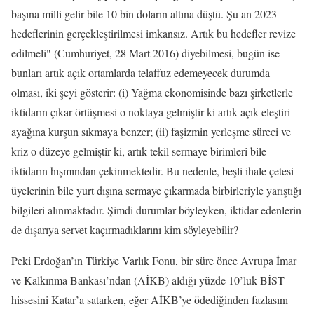
başına milli gelir bile 10 bin doların altına düştü. Şu an 2023
hedeflerinin gerçekleştirilmesi imkansız. Artık bu hedefler revize
edilmeli" (Cumhuriyet, 28 Mart 2016) diyebilmesi, bugün ise
bunları artık açık ortamlarda telaffuz edemeyecek durumda
olması, iki şeyi gösterir: (i) Yağma ekonomisinde bazı şirketlerle
iktidarın çıkar örtüşmesi o noktaya gelmiştir ki artık açık eleştiri
ayağına kurşun sıkmaya benzer; (ii) faşizmin yerleşme süreci ve
kriz o düzeye gelmiştir ki, artık tekil sermaye birimleri bile
iktidarın hışmından çekinmektedir. Bu nedenle, beşli ihale çetesi
üyelerinin bile yurt dışına sermaye çıkarmada birbirleriyle yarıştığı
bilgileri alınmaktadır. Şimdi durumlar böyleyken, iktidar edenlerin
de dışarıya servet kaçırmadıklarını kim söyleyebilir?
Peki Erdoğan’ın Türkiye Varlık Fonu, bir süre önce Avrupa İmar
ve Kalkınma Bankası’ndan (AİKB) aldığı yüzde 10’luk BİST
hissesini Katar’a satarken, eğer AİKB’ye ödediğinden fazlasını