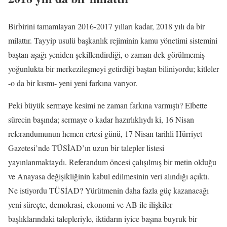
Birbirini tamamlayan 2016-2017 yılları kadar, 2018 yılı da bir
milattır. Tayyip usulü başkanlık rejiminin kamu yönetimi sistemini
baştan aşağı yeniden şekillendirdiği, o zaman dek görülmemiş
yoğunlukta bir merkezileşmeyi getirdiği baştan biliniyordu; kitleler
-o da bir kısmı- yeni yeni farkına varıyor.
Peki büyük sermaye kesimi ne zaman farkına varmıştı? Elbette
sürecin başında; sermaye o kadar hazırlıklıydı ki, 16 Nisan
referandumunun hemen ertesi günü, 17 Nisan tarihli Hürriyet
Gazetesi’nde TÜSİAD’ın uzun bir talepler listesi
yayınlanmaktaydı. Referandum öncesi çalışılmış bir metin olduğu
ve Anayasa değişikliğinin kabul edilmesinin veri alındığı açıktı.
Ne istiyordu TÜSİAD? Yürütmenin daha fazla güç kazanacağı
yeni süreçte, demokrasi, ekonomi ve AB ile ilişkiler
başlıklarındaki talepleriyle, iktidarın iyice başına buyruk bir