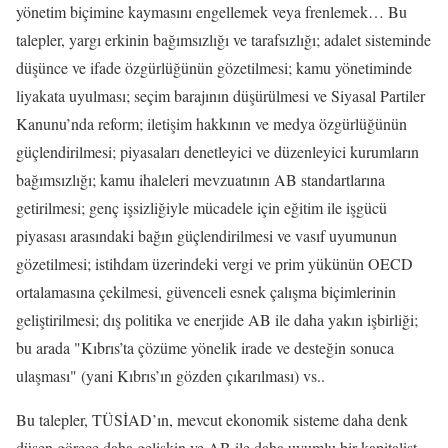
yönetim biçimine kaymasını engellemek veya frenlemek… Bu
talepler, yargı erkinin bağımsızlığı ve tarafsızlığı; adalet sisteminde
düşünce ve ifade özgürlüğünün gözetilmesi; kamu yönetiminde
liyakata uyulması; seçim barajının düşürülmesi ve Siyasal Partiler
Kanunu’nda reform; iletişim hakkının ve medya özgürlüğünün
güçlendirilmesi; piyasaları denetleyici ve düzenleyici kurumların
bağımsızlığı; kamu ihaleleri mevzuatının AB standartlarına
getirilmesi; genç işsizliğiyle mücadele için eğitim ile işgücü
piyasası arasındaki bağın güçlendirilmesi ve vasıf uyumunun
gözetilmesi; istihdam üzerindeki vergi ve prim yükünün OECD
ortalamasına çekilmesi, güvenceli esnek çalışma biçimlerinin
geliştirilmesi; dış politika ve enerjide AB ile daha yakın işbirliği;
bu arada "Kıbrıs’ta çözüme yönelik irade ve desteğin sonuca
ulaşması" (yani Kıbrıs’ın gözden çıkarılması) vs..
Bu talepler, TÜSİAD’ın, mevcut ekonomik sisteme daha denk
düşen görece daha gelişkin ve AB ile daha uyumlu bir kapitalist