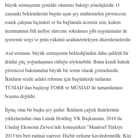
büyük sermayenin genelde olumsuz baktığı yönelişlerdir. O
zamanki beklentilerini bugün aşan şey muhtemelen güvencesiz
esnek çalışma biçimleri ve bu bağlamda ücretsiz izin, kıdem
tazminatının fiili tasfiye sürecine sokulması gibi uygulamalar ile
işverenin vergi ve prim yükünü azaltan/erteleyen düzenlemelerdir.
Asıl sorunun, büyük sermayenin beklediğinden daha şiddetli bir
iktidar güç yoğunlaşması olduğu söylenebilir. Bunu kendi hukuk
güvencesi bakımından büyük bir sorun olarak görmektedir.
İktidarın sözde adalet reformu için bugünlerde turlarına
TÜSİAD’dan başlayıp TOBB ve MÜSİAD ile tamamlaması
boşuna değildir.
İlginç olan bir başka şey şudur: İktidarın çağrılı ihalelerinin
yıldızlarından olan Limak Holding YK Başkanının, 2016’da
Uludağ Ekonomi Zirvesi’nde konuşurken "Maalesef Türkiye
2013’ten beri patinaj yapıyor. Hiçbir gelişme kaydedemedik. Kişi