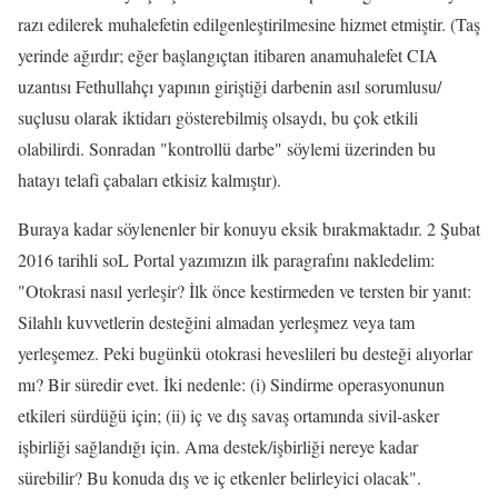
razı edilerek muhalefetin edilgenleştirilmesine hizmet etmiştir. (Taş
yerinde ağırdır; eğer başlangıçtan itibaren anamuhalefet CIA
uzantısı Fethullahçı yapının giriştiği darbenin asıl sorumlusu/
suçlusu olarak iktidarı gösterebilmiş olsaydı, bu çok etkili
olabilirdi. Sonradan "kontrollü darbe" söylemi üzerinden bu
hatayı telafi çabaları etkisiz kalmıştır).
Buraya kadar söylenenler bir konuyu eksik bırakmaktadır. 2 Şubat
2016 tarihli soL Portal yazımızın ilk paragrafını nakledelim:
"Otokrasi nasıl yerleşir? İlk önce kestirmeden ve tersten bir yanıt:
Silahlı kuvvetlerin desteğini almadan yerleşmez veya tam
yerleşemez. Peki bugünkü otokrasi heveslileri bu desteği alıyorlar
mı? Bir süredir evet. İki nedenle: (i) Sindirme operasyonunun
etkileri sürdüğü için; (ii) iç ve dış savaş ortamında sivil-asker
işbirliği sağlandığı için. Ama destek/işbirliği nereye kadar
sürebilir? Bu konuda dış ve iç etkenler belirleyici olacak".