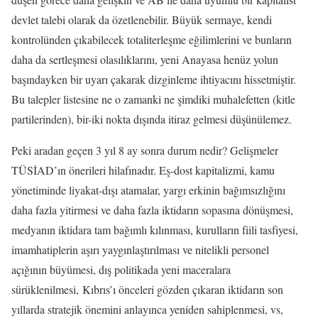
devlet talebi olarak da özetlenebilir. Büyük sermaye, kendi
kontrolünden çıkabilecek totaliterleşme eğilimlerini ve bunların
daha da sertleşmesi olasılıklarını, yeni Anayasa henüz yolun
başındayken bir uyarı çakarak dizginleme ihtiyacını hissetmiştir.
Bu talepler listesine ne o zamanki ne şimdiki muhalefetten (kitle
partilerinden), bir-iki nokta dışında itiraz gelmesi düşünülemez.
Peki aradan geçen 3 yıl 8 ay sonra durum nedir? Gelişmeler
TÜSİAD’ın önerileri hilafınadır. Eş-dost kapitalizmi, kamu
yönetiminde liyakat-dışı atamalar, yargı erkinin bağımsızlığını
daha fazla yitirmesi ve daha fazla iktidarın sopasına dönüşmesi,
medyanın iktidara tam bağımlı kılınması, kurulların fiili tasfiyesi,
imamhatiplerin aşırı yaygınlaştırılması ve nitelikli personel
açığının büyümesi, dış politikada yeni maceralara
sürüklenilmesi, Kıbrıs’ı önceleri gözden çıkaran iktidarın son
yıllarda stratejik önemini anlayınca yeniden sahiplenmesi, vs,