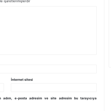
le işaretlenmişlerdir
İnternet sitesi
in adım, e-posta adresim ve site adresim bu tarayıcıya