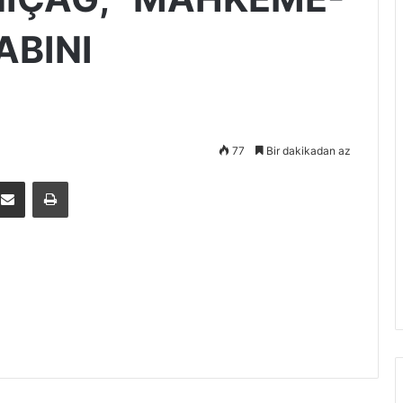
ABINI
77
Bir dakikadan az
E-Posta ile paylaş
Yazdır