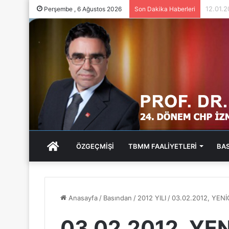
05.01.
Perşembe , 6 Ağustos 2026
Son Dakika Haberleri
ANA
ÖZGEÇMİŞİ
TBMM FAALİYETLERİ
BA
SAYFA
Anasayfa
/
Basından
/
2012 YILI
/
03.02.2012, YEN
03.02.2012, Y