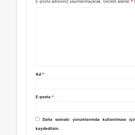
E-posta adresiniz yayınlanmayacak.
Gerekli alanlar
*
i
Y
o
r
u
m
*
Ad
*
E-posta
*
Daha sonraki yorumlarımda kullanılması iç
kaydedilsin.