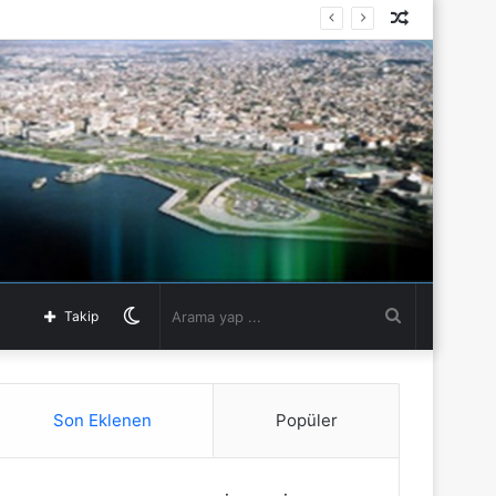
Rastgele
Makale
Dış
Arama
Takip
görünümü
yap
Son Eklenen
Popüler
değiştir
...