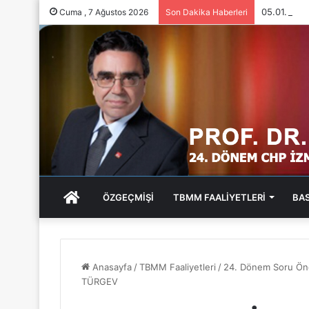
05.01.202
Cuma , 7 Ağustos 2026
Son Dakika Haberleri
ANA
ÖZGEÇMİŞİ
TBMM FAALİYETLERİ
BA
SAYFA
Anasayfa
/
TBMM Faaliyetleri
/
24. Dönem Soru Öne
TÜRGEV