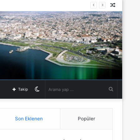
Rastgele
Makale
Dış
Arama
Takip
görünümü
yap
Son Eklenen
Popüler
değiştir
...