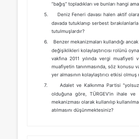
“bağış” topladıkları ve bunları hangi amaç
5.
Deniz Feneri davası halen aktif olar
davada tutuklanıp serbest bırakılanlarl
tutulmuşlardır?
6.
Benzer mekanizmaları kullandığı ancak i
değişiklikleri kolaylaştırıcısı rolünü o
vakfına 2011 yılında vergi muafiyeti v
muafiyetin tanınmasında, söz konusu va
yer almasının kolaylaştırıcı etkisi olmu
7.
Adalet ve Kalkınma Partisi "yolsu
olduğuna göre, TÜRGEV’in ihale ve i
mekanizması olarak kullanılıp kullanılmad
atılmasını düşünmektesiniz?