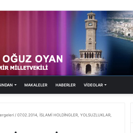
1, SOL PORTAL, KABARAN SUÇ DOSYALARI
SINDAN
MAKALELER
HABERLER
VİDEOLAR
rgeleri
/
07.02.2014, İSLAMİ HOLDİNGLER, YOLSUZLUKLAR,