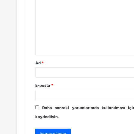
Y
o
r
u
m
*
Ad
*
E-posta
*
Daha sonraki yorumlarımda kullanılması iç
kaydedilsin.