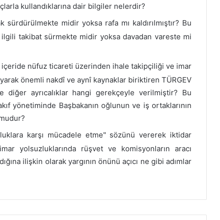
larla kullandıklarına dair bilgiler nelerdir?
ak sürdürülmekte midir yoksa rafa mı kaldırılmıştır? Bu
a ilgili takibat sürmekte midir yoksa davadan vareste mi
çeride nüfuz ticareti üzerinden ihale takipçiliği ve imar
ynayarak önemli nakdî ve aynî kaynaklar biriktiren TÜRGEV
e diğer ayrıcalıklar hangi gerekçeyle verilmiştir? Bu
kıf yönetiminde Başbakanın oğlunun ve iş ortaklarının
ş mudur?
zluklara karşı mücadele etme" sözünü vererek iktidar
mar yolsuzluklarında rüşvet ve komisyonların aracı
ığına ilişkin olarak yargının önünü açıcı ne gibi adımlar