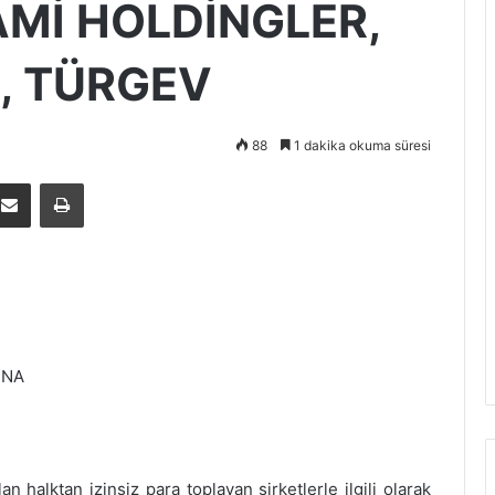
LAMİ HOLDİNGLER,
, TÜRGEV
88
1 dakika okuma süresi
E-Posta ile paylaş
Yazdır
INA
an halktan izinsiz para toplayan şirketlerle ilgili olarak