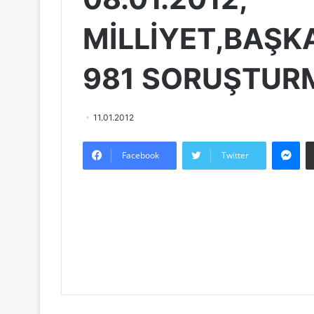
MİLLİYET,BAŞK
981 SORUŞTUR
11.01.2012
Messenger
Facebook
Twitter