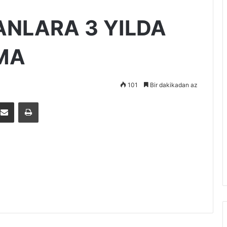
ANLARA 3 YILDA
MA
101
Bir dakikadan az
E-Posta ile paylaş
Yazdır