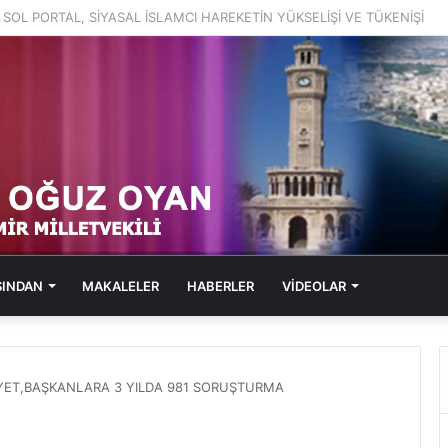
1, SOL PORTAL, KABARAN SUÇ DOSYALARI
SINDAN
MAKALELER
HABERLER
VİDEOLAR
LİYET,BAŞKANLARA 3 YILDA 981 SORUŞTURMA