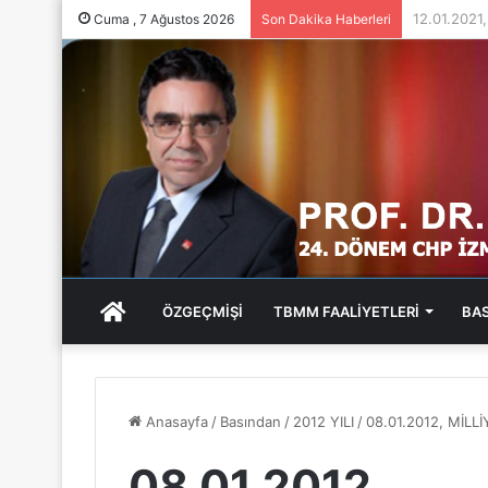
05.01.202
Cuma , 7 Ağustos 2026
Son Dakika Haberleri
ANA
ÖZGEÇMİŞİ
TBMM FAALİYETLERİ
BA
SAYFA
Anasayfa
/
Basından
/
2012 YILI
/
08.01.2012, MİL
08.01.2012,