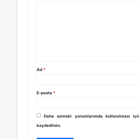
Y
o
r
u
m
*
Ad
*
E-posta
*
Daha sonraki yorumlarımda kullanılması iç
kaydedilsin.