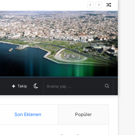
Rastgele
Makale
Dış
Arama
Takip
görünümü
yap
Son Eklenen
Popüler
değiştir
...