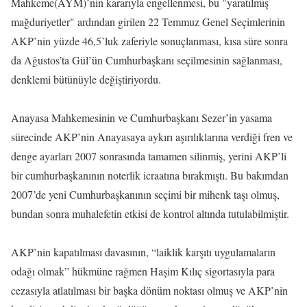
Mahkeme(AYM)’nin kararıyla engellenmesi, bu "yaratılmış
mağduriyetler" ardından girilen 22 Temmuz Genel Seçimlerinin
AKP’nin yüzde 46,5’luk zaferiyle sonuçlanması, kısa süre sonra
da Ağustos’ta Gül’ün Cumhurbaşkanı seçilmesinin sağlanması,
denklemi bütünüyle değiştiriyordu.
Anayasa Mahkemesinin ve Cumhurbaşkanı Sezer’in yasama
sürecinde AKP’nin Anayasaya aykırı aşırılıklarına verdiği fren ve
denge ayarları 2007 sonrasında tamamen silinmiş, yerini AKP’li
bir cumhurbaşkanının noterlik icraatına bırakmıştı. Bu bakımdan
2007’de yeni Cumhurbaşkanının seçimi bir mihenk taşı olmuş,
bundan sonra muhalefetin etkisi de kontrol altında tutulabilmiştir.
AKP’nin kapatılması davasının, “laiklik karşıtı uygulamaların
odağı olmak” hükmüne rağmen Haşim Kılıç sigortasıyla para
cezasıyla atlatılması bir başka dönüm noktası olmuş ve AKP’nin