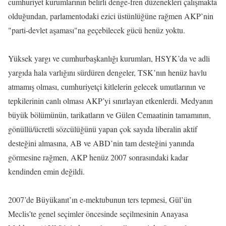
cumhuriyet kurumlarının belirli denge-fren düzenekleri çalışmakta
olduğundan, parlamentodaki ezici üstünlüğüne rağmen AKP’nin
"parti-devlet aşaması"na geçebilecek gücü henüz yoktu.
Yüksek yargı ve cumhurbaşkanlığı kurumları, HSYK’da ve adli
yargıda hala varlığını sürdüren dengeler, TSK’nın henüz havlu
atmamış olması, cumhuriyetçi kitlelerin gelecek umutlarının ve
tepkilerinin canlı olması AKP’yi sınırlayan etkenlerdi. Medyanın
büyük bölümünün, tarikatların ve Gülen Cemaatinin tamamının,
gönüllü/ücretli sözcülüğünü yapan çok sayıda liberalin aktif
desteğini almasına, AB ve ABD’nin tam desteğini yanında
görmesine rağmen, AKP henüz 2007 sonrasındaki kadar
kendinden emin değildi.
2007’de Büyükanıt’ın e-mektubunun ters tepmesi, Gül’ün
Meclis’te genel seçimler öncesinde seçilmesinin Anayasa