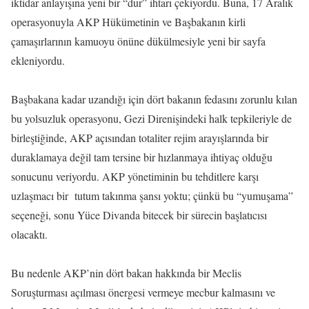
iktidar anlayışına yeni bir “dur” ihtarı çekiyordu. Buna, 17 Aralık
operasyonuyla AKP Hükümetinin ve Başbakanın kirli
çamaşırlarının kamuoyu önüne dükülmesiyle yeni bir sayfa
ekleniyordu.
Başbakana kadar uzandığı için dört bakanın fedasını zorunlu kılan
bu yolsuzluk operasyonu, Gezi Direnişindeki halk tepkileriyle de
birleştiğinde, AKP açısından totaliter rejim arayışlarında bir
duraklamaya değil tam tersine bir hızlanmaya ihtiyaç olduğu
sonucunu veriyordu. AKP yönetiminin bu tehditlere karşı
uzlaşmacı bir tutum takınma şansı yoktu; çünkü bu “yumuşama”
seçeneği, sonu Yüce Divanda bitecek bir sürecin başlatıcısı
olacaktı.
Bu nedenle AKP’nin dört bakan hakkında bir Meclis
Soruşturması açılması önergesi vermeye mecbur kalmasını ve