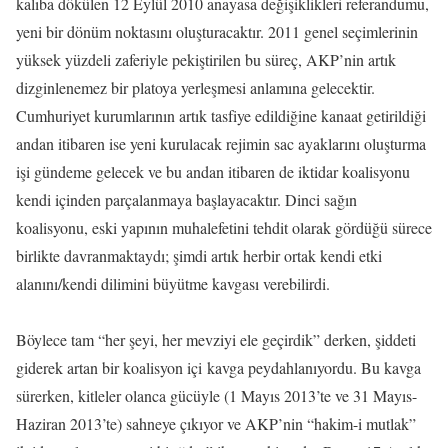
kalıba dökülen 12 Eylül 2010 anayasa değişiklikleri referandumu,
yeni bir dönüm noktasını oluşturacaktır. 2011 genel seçimlerinin
yüksek yüzdeli zaferiyle pekiştirilen bu süreç, AKP’nin artık
dizginlenemez bir platoya yerleşmesi anlamına gelecektir.
Cumhuriyet kurumlarının artık tasfiye edildiğine kanaat getirildiği
andan itibaren ise yeni kurulacak rejimin sac ayaklarını oluşturma
işi gündeme gelecek ve bu andan itibaren de iktidar koalisyonu
kendi içinden parçalanmaya başlayacaktır. Dinci sağın
koalisyonu, eski yapının muhalefetini tehdit olarak gördüğü sürece
birlikte davranmaktaydı; şimdi artık herbir ortak kendi etki
alanını/kendi dilimini büyütme kavgası verebilirdi.
Böylece tam “her şeyi, her mevziyi ele geçirdik” derken, şiddeti
giderek artan bir koalisyon içi kavga peydahlanıyordu. Bu kavga
sürerken, kitleler olanca gücüyle (1 Mayıs 2013’te ve 31 Mayıs-
Haziran 2013’te) sahneye çıkıyor ve AKP’nin “hakim-i mutlak”