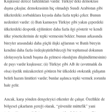
Kuşkusuz derece farklılıkları vardır. Türkiye’deki demokrasi
dışına çıkışlar, demokrasinin hiç olmadığı Suudi Arabistan gibi
ülkelerdeki zorbalıklara kıyasla daha fazla tepki çeker. Bunun
nedenleri vardır: (i) Batı kamuoyu Türkiye gibi yakın çeperdeki
ülkelerdeki despotik eğilimlere daha fazla ilgi gösterir ve kendi
ülke yöneticilerinin de tepki vermesini bekler; bunun arkasında
bireyler arasındaki daha güçlü ilişki ağlarının ve Batılı bireyin
kendini daha fazla özdeşleştirilebileceği bir toplumsal dokunun
(dolayısıyla kendi başına da gelmesi olasılığını düşündürmesinin)
de payı vardır kuşkusuz; (ii) Türkiye gibi AB ile (avutmalık da
olsa) üyelik müzakereleri götüren bir ülkedeki otokratik gidişatın
belirli hazım limitleri vardır; bunlar aşılınca tepki vermek zorunlu
hale gelir.
Ancak, karşı yönden dengeleyici etkenler de çalışır. Özellikle de
bölgesel çıkarların gereği olarak, “güvenilir müttefik” yani