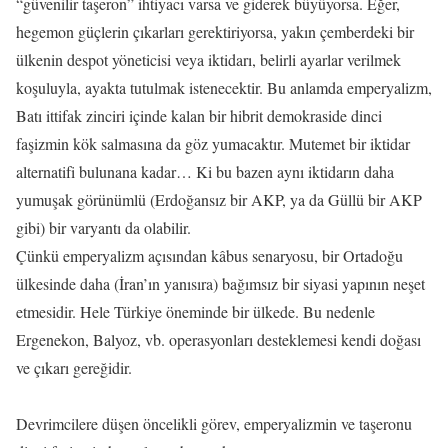
“güvenilir taşeron” ihtiyacı varsa ve giderek büyüyorsa. Eğer,
hegemon güçlerin çıkarları gerektiriyorsa, yakın çemberdeki bir
ülkenin despot yöneticisi veya iktidarı, belirli ayarlar verilmek
koşuluyla, ayakta tutulmak istenecektir. Bu anlamda emperyalizm,
Batı ittifak zinciri içinde kalan bir hibrit demokraside dinci
faşizmin kök salmasına da göz yumacaktır. Mutemet bir iktidar
alternatifi bulunana kadar… Ki bu bazen aynı iktidarın daha
yumuşak görünümlü (Erdoğansız bir AKP, ya da Güllü bir AKP
gibi) bir varyantı da olabilir.
Çünkü emperyalizm açısından kâbus senaryosu, bir Ortadoğu
ülkesinde daha (İran’ın yanısıra) bağımsız bir siyasi yapının neşet
etmesidir. Hele Türkiye öneminde bir ülkede. Bu nedenle
Ergenekon, Balyoz, vb. operasyonları desteklemesi kendi doğası
ve çıkarı gereğidir.
Devrimcilere düşen öncelikli görev, emperyalizmin ve taşeronu