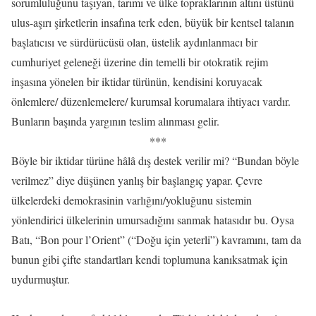
sorumluluğunu taşıyan, tarımı ve ülke topraklarının altını üstünü
ulus-aşırı şirketlerin insafına terk eden, büyük bir kentsel talanın
başlatıcısı ve sürdürücüsü olan, üstelik aydınlanmacı bir
cumhuriyet geleneği üzerine din temelli bir otokratik rejim
inşasına yönelen bir iktidar türünün, kendisini koruyacak
önlemlere/ düzenlemelere/ kurumsal korumalara ihtiyacı vardır.
Bunların başında yargının teslim alınması gelir.
***
Böyle bir iktidar türüne hâlâ dış destek verilir mi? “Bundan böyle
verilmez” diye düşünen yanlış bir başlangıç yapar. Çevre
ülkelerdeki demokrasinin varlığını/yokluğunu sistemin
yönlendirici ülkelerinin umursadığını sanmak hatasıdır bu. Oysa
Batı, “Bon pour l’Orient” (“Doğu için yeterli”) kavramını, tam da
bunun gibi çifte standartları kendi toplumuna kanıksatmak için
uydurmuştur.