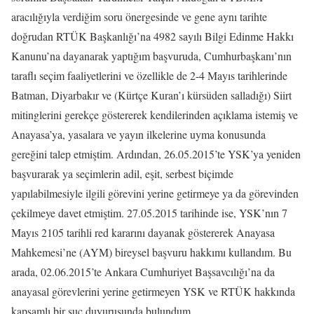
aracılığıyla verdiğim soru önergesinde ve gene aynı tarihte
doğrudan RTÜK Başkanlığı’na 4982 sayılı Bilgi Edinme Hakkı
Kanunu’na dayanarak yaptığım başvuruda, Cumhurbaşkanı’nın
taraflı seçim faaliyetlerini ve özellikle de 2-4 Mayıs tarihlerinde
Batman, Diyarbakır ve (Kürtçe Kuran’ı kürsüden salladığı) Siirt
mitinglerini gerekçe göstererek kendilerinden açıklama istemiş ve
Anayasa’ya, yasalara ve yayın ilkelerine uyma konusunda
gereğini talep etmiştim. Ardından, 26.05.2015’te YSK’ya yeniden
başvurarak ya seçimlerin adil, eşit, serbest biçimde
yapılabilmesiyle ilgili görevini yerine getirmeye ya da görevinden
çekilmeye davet etmiştim. 27.05.2015 tarihinde ise, YSK’nın 7
Mayıs 2105 tarihli red kararını dayanak göstererek Anayasa
Mahkemesi’ne (AYM) bireysel başvuru hakkımı kullandım. Bu
arada, 02.06.2015’te Ankara Cumhuriyet Başsavcılığı’na da
anayasal görevlerini yerine getirmeyen YSK ve RTÜK hakkında
kapsamlı bir suç duyurusunda bulundum.