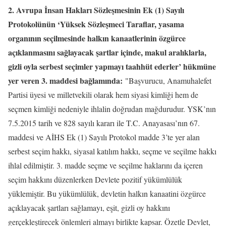
2. Avrupa İnsan Hakları Sözleşmesinin Ek (1) Sayılı
Protokolünün ‘Yüksek Sözleşmeci Taraflar, yasama
organının seçilmesinde halkın kanaatlerinin özgürce
açıklanmasını sağlayacak şartlar içinde, makul aralıklarla,
gizli oyla serbest seçimler yapmayı taahhüt ederler’ hükmüne
yer veren 3. maddesi bağlamında:
"Başvurucu, Anamuhalefet
Partisi üyesi ve milletvekili olarak hem siyasi kimliği hem de
seçmen kimliği nedeniyle ihlalin doğrudan mağdurudur. YSK’nın
7.5.2015 tarih ve 828 sayılı kararı ile T.C. Anayasası’nın 67.
maddesi ve AİHS Ek (1) Sayılı Protokol madde 3’te yer alan
serbest seçim hakkı, siyasal katılım hakkı, seçme ve seçilme hakkı
ihlal edilmiştir. 3. madde seçme ve seçilme haklarını da içeren
seçim hakkını düzenlerken Devlete pozitif yükümlülük
yüklemiştir. Bu yükümlülük, devletin halkın kanaatini özgürce
açıklayacak şartları sağlamayı, eşit, gizli oy hakkını
gerçekleştirecek önlemleri almayı birlikte kapsar. Özetle Devlet,