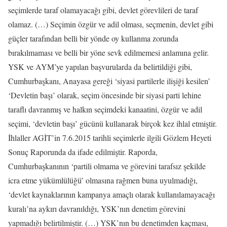
seçimlerde taraf olamayacağı gibi, devlet görevlileri de taraf
olamaz. (…) Seçimin özgür ve adil olması, seçmenin, devlet gibi
güçler tarafından belli bir yönde oy kullanma zorunda
bırakılmaması ve belli bir yöne sevk edilmemesi anlamına gelir.
YSK ve AYM’ye yapılan başvurularda da belirtildiği gibi,
Cumhurbaşkanı, Anayasa gereği ‘siyasi partilerle ilişiği kesilen’
‘Devletin başı’ olarak, seçim öncesinde bir siyasi parti lehine
taraflı davranmış ve halkın seçimdeki kanaatini, özgür ve adil
seçimi, ‘devletin başı’ gücünü kullanarak birçok kez ihlal etmiştir.
İhlaller AGİT’in 7.6.2015 tarihli seçimlerle ilgili Gözlem Heyeti
Sonuç Raporunda da ifade edilmiştir. Raporda,
Cumhurbaşkanının ‘partili olmama ve görevini tarafsız şekilde
icra etme yükümlülüğü’ olmasına rağmen buna uyulmadığı,
‘devlet kaynaklarının kampanya amaçlı olarak kullanılamayacağı
kuralı’na aykırı davranıldığı, YSK’nın denetim görevini
yapmadığı belirtilmiştir. (…) YSK’nın bu denetimden kaçması,