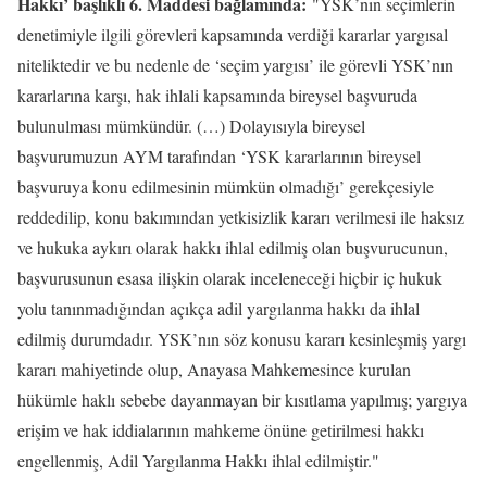
Hakkı’ başlıklı 6. Maddesi bağlamında:
"YSK’nın seçimlerin
denetimiyle ilgili görevleri kapsamında verdiği kararlar yargısal
niteliktedir ve bu nedenle de ‘seçim yargısı’ ile görevli YSK’nın
kararlarına karşı, hak ihlali kapsamında bireysel başvuruda
bulunulması mümkündür. (…) Dolayısıyla bireysel
başvurumuzun AYM tarafından ‘YSK kararlarının bireysel
başvuruya konu edilmesinin mümkün olmadığı’ gerekçesiyle
reddedilip, konu bakımından yetkisizlik kararı verilmesi ile haksız
ve hukuka aykırı olarak hakkı ihlal edilmiş olan buşvurucunun,
başvurusunun esasa ilişkin olarak inceleneceği hiçbir iç hukuk
yolu tanınmadığından açıkça adil yargılanma hakkı da ihlal
edilmiş durumdadır. YSK’nın söz konusu kararı kesinleşmiş yargı
kararı mahiyetinde olup, Anayasa Mahkemesince kurulan
hükümle haklı sebebe dayanmayan bir kısıtlama yapılmış; yargıya
erişim ve hak iddialarının mahkeme önüne getirilmesi hakkı
engellenmiş, Adil Yargılanma Hakkı ihlal edilmiştir."