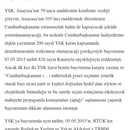
YSK, Anayasa’nın 79’uncu maddesinin kendisine verdiği
görevin, Anayasa’nın 105’inci maddesinde düzenlenen
Cumhurbaşkanının sorumsuzluk halini de kapsayacak şekilde
yorumlanamayacağı, bu nedenle Cumhurbaşkanının faaliyetlerine
ilişkin yayınların 290 sayılı YSK kararı kapsamında
denetlenmesinin sözkonusu olamayacağı gerekçesiyle başvurumu
07.05.2015 tarihli 828 sayılı Kararıyla oyçokluğuyla reddetmişti.
Ancak ilk kez iki YSK üyesi benim başvuruma karşıoy yazmış ve
“Cumhurbaşkanının (…) milletvekili genel seçimine yönelik
olarak bazı siyasi parti ve kişileri doğrudan hedef alan söylem ve
eleştirilerde bulunduğu ve bu suretle seçim sonuçlarını etkileyecek
mahiyette propaganda konuşmaları yaptığı” saptamasını yaparak
başvurumun dikkate alınmasını istemişti.
YSK’ya başvurumla aynı tarihte, 05.05.2015’te, RTÜK’ten
sorumlu Başbakan Yardımcısı Yalçın Akdoğan’a TBMM