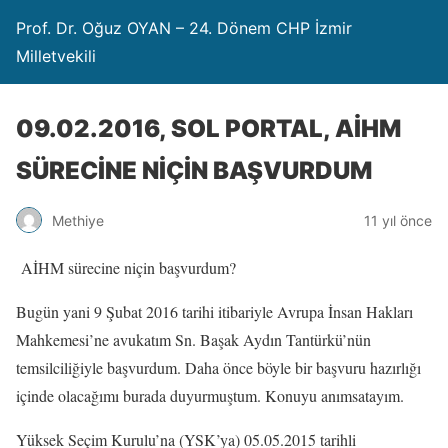
Prof. Dr. Oğuz OYAN – 24. Dönem CHP İzmir
Milletvekili
09.02.2016, SOL PORTAL, AİHM
SÜRECİNE NİÇİN BAŞVURDUM
Methiye
11 yıl önce
AİHM sürecine niçin başvurdum?
Bugün yani 9 Şubat 2016 tarihi itibariyle Avrupa İnsan Hakları
Mahkemesi’ne avukatım Sn. Başak Aydın Tantürkü’nün
temsilciliğiyle başvurdum. Daha önce böyle bir başvuru hazırlığı
içinde olacağımı burada duyurmuştum. Konuyu anımsatayım.
Yüksek Seçim Kurulu’na (YSK’ya) 05.05.2015 tarihli