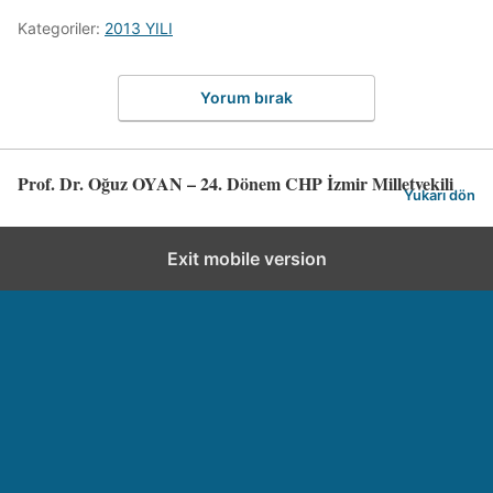
Kategoriler:
2013 YILI
Yorum bırak
Prof. Dr. Oğuz OYAN – 24. Dönem CHP İzmir Milletvekili
Yukarı dön
Exit mobile version