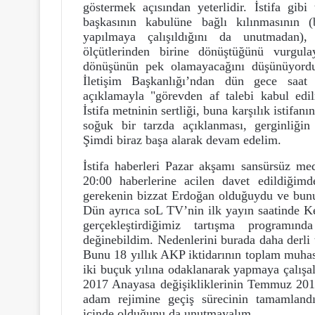
göstermek açısından yeterlidir. İstifa gibi
başkasının kabulüne bağlı kılınmasının 
yapılmaya çalışıldığını da unutmadan)
ölçütlerinden birine dönüştüğünü vurgula
dönüşünün pek olamayacağını düşünüyordu
İletişim Başkanlığı’ndan dün gece saat 
açıklamayla "görevden af talebi kabul edilm
İstifa metninin sertliği, buna karşılık istifa
soğuk bir tarzda açıklanması, gerginliğin 
Şimdi biraz başa alarak devam edelim.
İstifa haberleri Pazar akşamı sansürsüz me
20:00 haberlerine acilen davet edildiğim
gerekenin bizzat Erdoğan olduğuydu ve bunu 
Dün ayrıca soL TV’nin ilk yayın saatinde K
gerçekleştirdiğimiz tartışma programı
değinebildim. Nedenlerini burada daha derli
Bunu 18 yıllık AKP iktidarının toplam muha
iki buçuk yılına odaklanarak yapmaya çalış
2017 Anayasa değişikliklerinin Temmuz 2018
adam rejimine geçiş sürecinin tamamland
içinde olduğunu da unutmayalım.