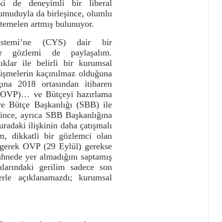
i de deneyimli bir liberal
umuduyla da birleşince, olumlu
temelen artmış bulunuyor.
istemi’ne (CYS) dair bir
ir gözlemi de paylaşalım.
ıklar ile belirli bir kurumsal
tüşmelerin kaçınılmaz olduğuna
ğına 2018 ortasından itibaren
ı (OVP)… ve Bütçeyi hazırlama
ve Bütçe Başkanlığı (SBB) ile
lince, ayrıca SBB Başkanlığına
radaki ilişkinin daha çatışmalı
m, dikkatli bir gözlemci olan
 gerek OVP (29 Eylül) gerekse
hnede yer almadığını saptamış
larındaki gerilim sadece son
lerle açıklanamazdı; kurumsal