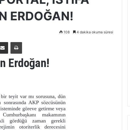
N ERDOĞAN!
108
4 dakika okuma süresi
E-Posta ile paylaş
Yazdır
en Erdoğan!
 bir teyit var mı sorusuna, dün
sı sonrasında AKP sözcüsünün
isteminde göreve getirme veya
 Cumhurbaşkanı makamının
ekli gördüğü zaman gerekli
jimin otoriterlik derecesini