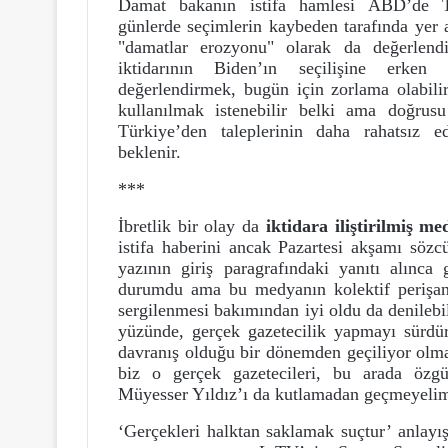
Damat bakanın istifa hamlesi ABD’de 
günlerde seçimlerin kaybeden tarafında yer 
"damatlar erozyonu" olarak da değerlend
iktidarının Biden’ın seçilişine erke
değerlendirmek, bugün için zorlama olabili
kullanılmak istenebilir belki ama doğrusu
Türkiye’den taleplerinin daha rahatsız e
beklenir.
***
İbretlik bir olay da
iktidara iliştirilmiş m
istifa haberini ancak Pazartesi akşamı söz
yazının giriş paragrafındaki yanıtı alınca g
durumdu ama bu medyanın kolektif perişanl
sergilenmesi bakımından iyi oldu da denileb
yüzünde, gerçek gazetecilik yapmayı sürdüre
davranış olduğu bir dönemden geçiliyor olm
biz o gerçek gazetecileri, bu arada özg
Müyesser Yıldız’ı da kutlamadan geçmeyeli
‘Gerçekleri halktan saklamak suçtur’ anlayış