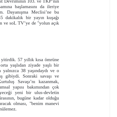
ist Devriminin 103. ve TKP’nin
amına başlamasını da ileriye
im. Dayanışma Meclisi’ne bu
5 dakikalık bir yayın kuşağı
ım ve soL TV’ye de "yolun açık
itirdik. 57 yıllık kısa ömrüne
orta yaşlıdan ziyade yaşlı bir
a yalnızca 38 yaşındaydı ve o
 gibiydi. Sonraki savaşı ve
urtuluş Savaşı’nı kazanmak,
umsal yapısı bakımından çok
yeceği yeni bir ulus-devletin
irasının, bugüne kadar olduğu
uracak olması, "benim manevi
ünülemez.