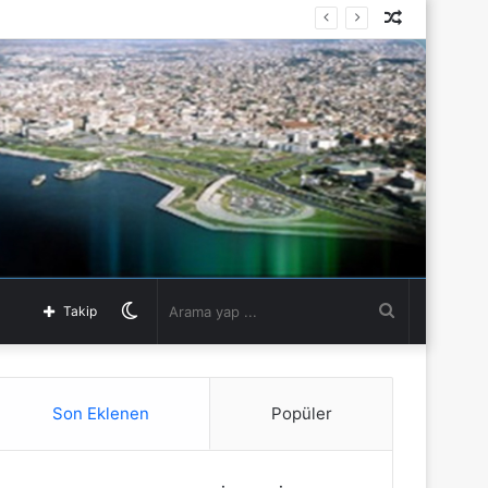
Rastgele
Makale
Dış
Arama
Takip
görünümü
yap
Son Eklenen
Popüler
değiştir
...