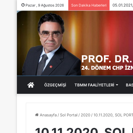
05.01.202
Pazar , 9 Ağustos 2026
Son Dakika Haberleri
ANA
ÖZGEÇMİŞİ
TBMM FAALİYETLERİ
BA
SAYFA
Anasayfa
/
Sol Portal
/
2020
/
10.11.2020, SOL PO
10.11.2020, SOL