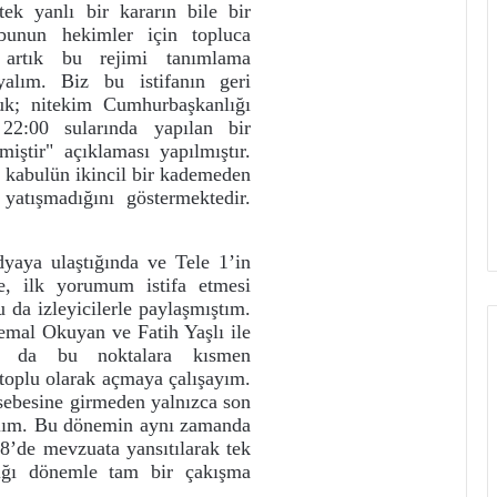
 tek yanlı bir kararın bile bir
(bunun hekimler için topluca
, artık bu rejimi tanımlama
yalım. Biz bu istifanın geri
k; nitekim Cumhurbaşkanlığı
22:00 sularında yapılan bir
iştir" açıklaması yapılmıştır.
nın kabulün ikincil bir kademeden
yatışmadığını göstermektedir.
dyaya ulaştığında ve Tele 1’in
de, ilk yorumum istifa etmesi
da izleyicilerle paylaşmıştım.
emal Okuyan ve Fatih Yaşlı ile
nda da bu noktalara kısmen
 toplu olarak açmaya çalışayım.
sebesine girmeden yalnızca son
alım. Bu dönemin aynı zamanda
’de mevzuata yansıtılarak tek
ığı dönemle tam bir çakışma