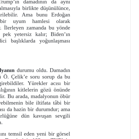
Trump’ın damadının da aynı
almasıyla birlikte düşünülünce,
irilebilir. Ama bunu Erdoğan
n bir uyum hamlesi olarak
r. İlerleyen zamanda bu yönde
 pek yetersiz kalır; Biden’ın
dici başlıklarda yoğunlaşması
edyanın
durumu oldu. Damadın
cü Ö. Çelik’e soru sorup da bu
irebildiler. Yürekler acısı bir
ığının kitlelerin gözü önünde
ilir. Bu arada, madalyonun öbür
bilmenin bile iltifata tâbi bir
ası da hazin bir durumdur; ama
ürlüğüne dün kavuşan sevgili
m.
ını temsil eden yeni bir görsel