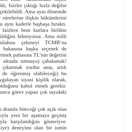
 faizler çıktığı hızla değilse
 çekilebildi. Ama aynı dönemde
relerine ilişkin hükümlerini
 aynı kaderle başbaşa bıraktı.
faizlere hem kurlara birlikte
ldiğini bilmiyoruz. Ama milli
 silahını çekmeyi TCMB’na
 bakanına başka seçenek de
etmek pahasına TL’nin değerini
ın altında tutmaya) çabalamak!
 çıkarmak zordur ama, artık
n de öğrenmiş olabileceği) bu
gulayan siyasi kişilik olarak,
olduğunu kabul etmek gerekir.
unca görev yapan çok sayıdaki
 dramla biteceği çok açık olan
sıyla yeni bir aşamaya geçmiş
la karşılandığını gösteriyor.
iye) deneyimi olan bir ismin