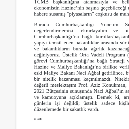
TCMB başkanlığına atanmasıyla ve belk
ekonomistin Hazine’nin başına geçebileceği 
habere susamış "piyasaların" coşkusu da muh
Burada Cumhurbaşkanlığı Yönetim S
değerlendirmemizi tekrarlayalım ve b
Cumhurbaşkanlığı’na bağlı kurullar/başkanl
yapıyı temsil eden bakanlıklar arasında sür
ve bakanlıkların burada ağırlık kazanaca
değiniyoruz. Üstelik Orta Vadeli Program
görevi Cumhurbaşkanlığı’na bağlı Strateji 
Hazine ve Maliye Bakanlığı’na birlikte veri
eski Maliye Bakanı Naci Ağbal getirilince, bu
bir nitelik kazanması kaçınılmazdı. Niteki
değerli meslektaşım Prof. Aziz Konukman,
2021 Bütçesinin sunuşunda Naci Ağbal’ın sa
ve kamuoyuna açıklamıştı. Demek ki, ara
günlerin işi değildi; üstelik sadece kişi
düzenlemede bir sakatlık vardı.
***