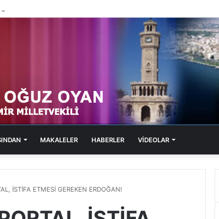
1, SOL PORTAL, KABARAN SUÇ DOSYALARI
SINDAN
MAKALELER
HABERLER
VİDEOLAR
RTAL, İSTİFA ETMESİ GEREKEN ERDOĞAN!
 PORTAL, İSTİFA