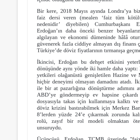
Bir kere, 2018 Mayıs ayında Londra’ya bizz
faiz dersi veren (mealen ‘faiz tüm kötül
nedenidir’ diyebilen) Cumhurbaşkanı E
Erdoğan’ın daha önceki benzer beyanların
algılayan ve ekonomi dümeninde hâlâ otu
güvenerek fazla ciddiye almayan dış finans 
Türkiye’de döviz fiyatlarının tırmanışa geçm
İkincisi, Erdoğan bu dehşet etkisini yete
dönüşünde aynı yönde iki hamle daha yaptı: 
yetkileri olağanüstü genişletilen Hazine ve
hiçbir deneyimi olmayan damadını atadı. İ
ile bir at pazarlığına dönüştürme adımını at
ABD’ye göndermeyip ev hapsine çıkard
dosyasıyla takas için kullanmaya kalktı ve
döviz krizini bastırabilmek için Merkez Ban
8’lerden yüzde 24’e çıkarmak zorunda ka
rolü, zayıf bir rol modeli olmaktan öte
unsuruydu.
Üçüncüsü, Erdoğan, TCMB üzerinde "faizle