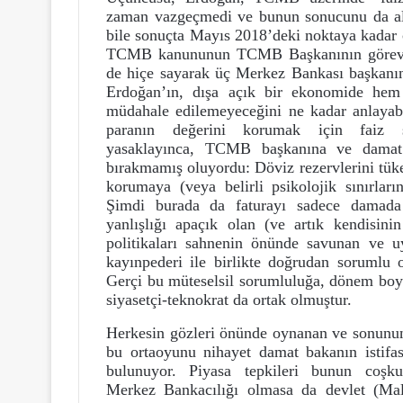
zaman vazgeçmedi ve bunun sonucunu da aldı;
bile sonuçta Mayıs 2018’deki noktaya kadar
TCMB kanununun TCMB Başkanının görev sü
de hiçe sayarak üç Merkez Bankası başkanını
Erdoğan’ın, dışa açık bir ekonomide hem 
müdahale edilemeyeceğini ne kadar anlayabi
paranın değerini korumak için faiz
yasaklayınca, TCMB başkanına ve damat
bırakmamış oluyordu: Döviz rezervlerini tük
korumaya (veya belirli psikolojik sınırlar
Şimdi burada da faturayı sadece damada
yanlışlığı apaçık olan (ve artık kendisini
politikaları sahnenin önünde savunan ve uy
kayınpederi ile birlikte doğrudan sorumlu 
Gerçi bu müteselsil sorumluluğa, dönem boy
siyasetçi-teknokrat da ortak olmuştur.
Herkesin gözleri önünde oynanan ve sonunun
bu ortaoyunu nihayet damat bakanın istifa
bulunuyor. Piyasa tepkileri bunun coşkuy
Merkez Bankacılığı olmasa da devlet (Mal