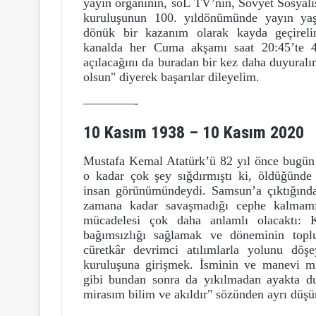
yayın organının, soL TV’nin, Sovyet Sosyal
kuruluşunun 100. yıldönümünde yayın yaş
dönük bir kazanım olarak kayda geçirel
kanalda her Cuma akşamı saat 20:45’te 4
açılacağını da buradan bir kez daha duyural
olsun" diyerek başarılar dileyelim.
————-
10 Kasım 1938 – 10 Kasım 2020
Mustafa Kemal Atatürk’ü 82 yıl önce bugün y
o kadar çok şey sığdırmıştı ki, öldüğünde 
insan görünümündeydi. Samsun’a çıktığınd
zamana kadar savaşmadığı cephe kalmamış
mücadelesi çok daha anlamlı olacaktı: K
bağımsızlığı sağlamak ve döneminin topl
cüretkâr devrimci atılımlarla yolunu döşe
kuruluşuna girişmek. İsminin ve manevi m
gibi bundan sonra da yıkılmadan ayakta d
mirasım bilim ve akıldır" sözünden ayrı düş