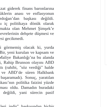
at giderek finans baronlarına
üklerin anası ve enflasyonun
rdoğan’dan başkası değildi.
ı iç politikaya dönük olarak
rmakta olan Mehmet Şimşek’e
çevrelerinin dehşete düşmesi ve
esi gecikmedi.
rli görmemiş olacak ki, yurda
Bir, yeni kurulan ve kapsam ve
 Maliye Bakanlığı’na bu alanda
ki, Rahip Brunson olayını ABD
tı (rahibi, "söz verdiği" halde
ı ve ABD’de süren Halkbank
 başaramadı). Sonuç, yaratılan
kası’nın politika faizini yüzde
lması oldu. Damadın buradaki
 değildi, yani sürecin pasif
ri indir" baskısından hiçbir