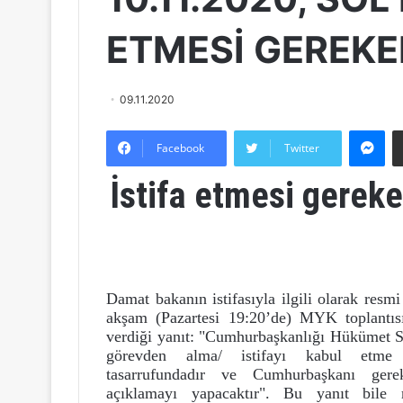
ETMESİ GEREKE
09.11.2020
Messenger
Facebook
Twitter
İstifa etmesi gerek
Damat bakanın istifasıyla ilgili olarak resmi
akşam (Pazartesi 19:20’de) MYK toplantı
verdiği yanıt: "Cumhurbaşkanlığı Hükümet S
görevden alma/ istifayı kabul etme
tasarrufundadır ve Cumhurbaşkanı ger
açıklamayı yapacaktır". Bu yanıt bile re