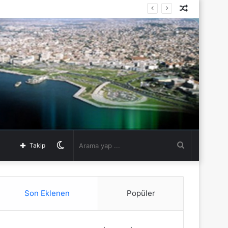
Rastgele
Makale
Dış
Arama
Takip
görünümü
yap
Son Eklenen
Popüler
değiştir
...