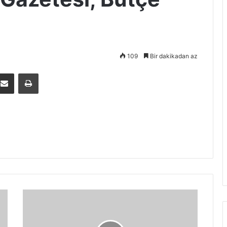
109
Bir dakikadan az
E-Posta ile paylaş
Yazdır