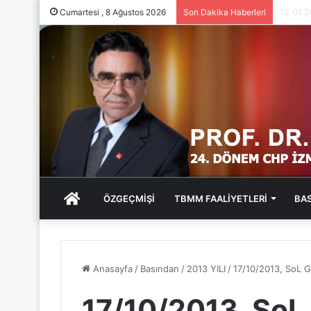
05.01.
Cumartesi , 8 Ağustos 2026
Son Dakika Haberleri
ANA
ÖZGEÇMİŞİ
TBMM FAALİYETLERİ
BA
SAYFA
Anasayfa
/
Basından
/
2013 YILI
/
17/10/2013, SoL G
17/10/2013, SoL