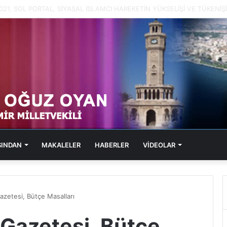
2021, SOL PORTAL, KABARAN SUÇ DOSYALARI
SINDAN
MAKALELER
HABERLER
VİDEOLAR
azetesi, Bütçe Masalları
 Gazetesi, Bütçe