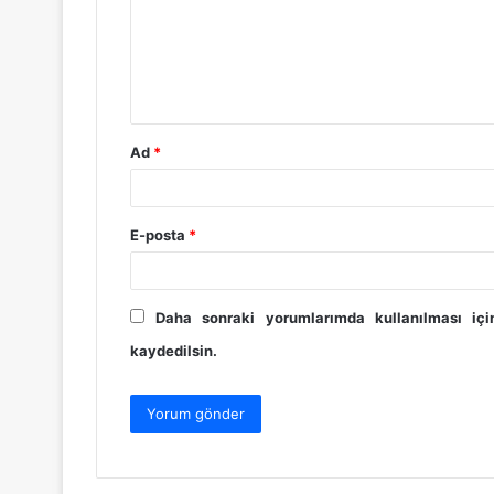
u
m
*
Ad
*
E-posta
*
Daha sonraki yorumlarımda kullanılması iç
kaydedilsin.