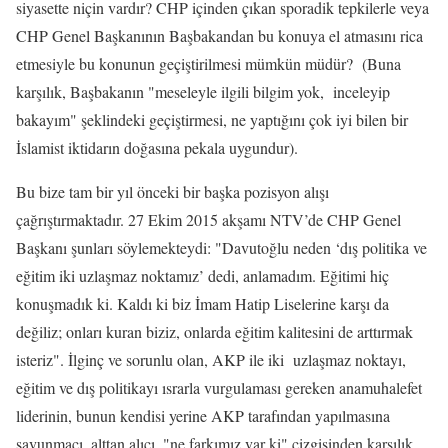
siyasette niçin vardır? CHP içinden çıkan sporadik tepkilerle veya
CHP Genel Başkanının Başbakandan bu konuya el atmasını rica
etmesiyle bu konunun geçiştirilmesi mümkün müdür? (Buna
karşılık, Başbakanın "meseleyle ilgili bilgim yok, inceleyip
bakayım" şeklindeki geçiştirmesi, ne yaptığını çok iyi bilen bir
İslamist iktidarın doğasına pekala uygundur).
Bu bize tam bir yıl önceki bir başka pozisyon alışı
çağrıştırmaktadır. 27 Ekim 2015 akşamı NTV’de CHP Genel
Başkanı şunları söylemekteydi: "Davutoğlu neden ‘dış politika ve
eğitim iki uzlaşmaz noktamız’ dedi, anlamadım. Eğitimi hiç
konuşmadık ki. Kaldı ki biz İmam Hatip Liselerine karşı da
değiliz; onları kuran biziz, onlarda eğitim kalitesini de arttırmak
isteriz". İlginç ve sorunlu olan, AKP ile iki uzlaşmaz noktayı,
eğitim ve dış politikayı ısrarla vurgulaması gereken anamuhalefet
liderinin, bunun kendisi yerine AKP tarafından yapılmasına
savunmacı, alttan alıcı, "ne farkımız var ki" çizgisinden karşılık