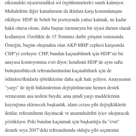
etkisindeki siyasi/sendikal sol örgütlenmelerle) sınırlı kalmıyor.
Muhalefetin diğer kanatlarının da iktidara karşı konumlanışını
etkiliyor. HDP ile belirli bir pozisyonda yalnız kalmak, ne kadar
haklı olursa olsun, daha baştan istenmeyen bir siyasi durum olarak
kodlanıyor. Özellikle de 15 Temmuz darbe girişimi sonrasında.
Örneğin, bugün oluşmakta olan AKP-MHP cephesi karşısında
CHP’yi zorluyor. CHP, bundan kaçınabilmek için HDP’siz bir
anayasa komisyonuna evet diyor; kendisini HDP ile aynı safta
buluşturabilecek referandumlardan kaçınabilmek için de
ödünlere/iktidarla işbirliklerine daha açık hale geliyor. Anayasanın
"yargı" ile ilgili hükümlerinin değiştirilmesine hemen destek
vermesinin ana nedeni buydu; ama şimdi yargı maddelerinin
kuyruğuna eklenecek başkanlık, idam cezası gibi değişikliklerle
iktidar, referandumu dayatacak ve anamuhalefeti iyice sıkıştıracak
gözüküyor. Peki bundan kaçınmak için başkanlığa da "evet"
demek veya 2007’deki referandumda olduğu gibi seçmenini