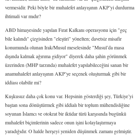
vermesidir. Peki böyle bir muhalefet anlayışının AKP’yi durdurma
ihtimali var mıdır?
ABD himayesinde yapılan Fırat Kalkanı operasyonu için "geç
bile kalındı" çizgisinden "eleştiri" yönelten; davetsiz misafir
konumunda olunan Irak/Musul meselesinde "Musul’da masa
dışında kalmak ağırıma gidiyor" diyerek daha şahin görünmek
üzerinden (MHP tarzında) muhalefet yapılabileceğini sanan bir
anamuhalefet anlayışının AKP’ye seçenek oluşturmak gibi bir
iddiası olabilir mi?
Kuşkusuz daha çok konu var. Hepsinin gösterdiği şey, Türkiye’yi
baştan sona dönüştürmek gibi iddialı bir toplum mühendisliğine
soyunan İslamcı ve otokrat bir iktidar türü karşısında bugünkü
muhalefet biçimlerinin sadece onun işini kolaylaştırmaya
yaradığıdır. O halde herşeyi yeniden düşünmek zamanı gelmiştir.