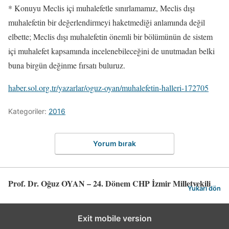
* Konuyu Meclis içi muhalefetle sınırlamamız, Meclis dışı
muhalefetin bir değerlendirmeyi haketmediği anlamında değil
elbette; Meclis dışı muhalefetin önemli bir bölümünün de sistem
içi muhalefet kapsamında incelenebileceğini de unutmadan belki
buna birgün değinme fırsatı buluruz.
haber.sol.org.tr/yazarlar/oguz-oyan/muhalefetin-halleri-172705
Kategoriler:
2016
Yorum bırak
Prof. Dr. Oğuz OYAN – 24. Dönem CHP İzmir Milletvekili
Yukarı dön
Exit mobile version