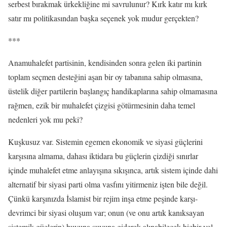
serbest bırakmak ürkekliğine mi savrulunur? Kırk katır mı kırk
satır mı politikasından başka seçenek yok mudur gerçekten?
***
Anamuhalefet partisinin, kendisinden sonra gelen iki partinin
toplam seçmen desteğini aşan bir oy tabanına sahip olmasına,
üstelik diğer partilerin başlangıç handikaplarına sahip olmamasına
rağmen, ezik bir muhalefet çizgisi götürmesinin daha temel
nedenleri yok mu peki?
Kuşkusuz var. Sistemin egemen ekonomik ve siyasi güçlerini
karşısına almama, dahası iktidara bu güçlerin çizdiği sınırlar
içinde muhalefet etme anlayışına sıkışınca, artık sistem içinde dahi
alternatif bir siyasi parti olma vasfını yitirmeniz işten bile değil.
Çünkü karşınızda İslamist bir rejim inşa etme peşinde karşı-
devrimci bir siyasi oluşum var; onun (ve onu artık kanıksayan
sistemik güçlerin) huyuna suyuna giderek alınabilecek hiçbir yol