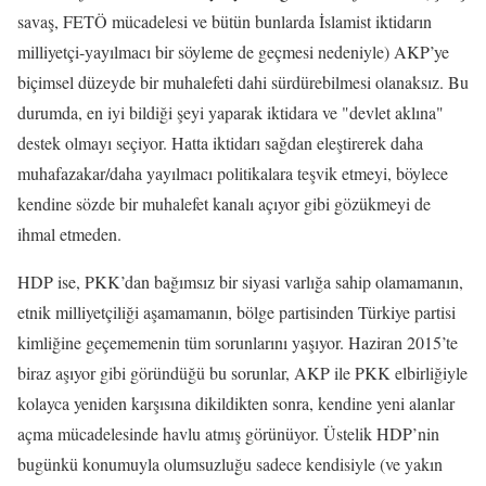
savaş, FETÖ mücadelesi ve bütün bunlarda İslamist iktidarın
milliyetçi-yayılmacı bir söyleme de geçmesi nedeniyle) AKP’ye
biçimsel düzeyde bir muhalefeti dahi sürdürebilmesi olanaksız. Bu
durumda, en iyi bildiği şeyi yaparak iktidara ve "devlet aklına"
destek olmayı seçiyor. Hatta iktidarı sağdan eleştirerek daha
muhafazakar/daha yayılmacı politikalara teşvik etmeyi, böylece
kendine sözde bir muhalefet kanalı açıyor gibi gözükmeyi de
ihmal etmeden.
HDP ise, PKK’dan bağımsız bir siyasi varlığa sahip olamamanın,
etnik milliyetçiliği aşamamanın, bölge partisinden Türkiye partisi
kimliğine geçememenin tüm sorunlarını yaşıyor. Haziran 2015’te
biraz aşıyor gibi göründüğü bu sorunlar, AKP ile PKK elbirliğiyle
kolayca yeniden karşısına dikildikten sonra, kendine yeni alanlar
açma mücadelesinde havlu atmış görünüyor. Üstelik HDP’nin
bugünkü konumuyla olumsuzluğu sadece kendisiyle (ve yakın