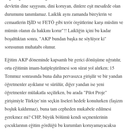
devletin dine saygısını, dini koruyan, dinlere eşit mesafede olan
durumunu tanımlamaz. Laiklik aynı zamanda bireylerin ve
cemaatlerin IŞİD ve FETÖ gibi terör örgütlerine karşı müslim ve
mümin olanın da hakkını korur"!! Laikliğin içini bu kadar
boşalttıktan sonra, "AKP bundan başka ne söylüyor ki"
sorusunun muhatabı olunur.
Eğitim AKP döneminde kapsamlı bir gerici dönüşüme uğratılır,
orta eğitimin imam-hatipleştirilmesi son sürat yol alırken; 15
Temmuz sonrasında buna daha pervasızca girişilir ve bir yandan
öğretmenler ayıklanır ve sürülür, diğer yandan ise yeni
öğretmenler mülakatla seçilirken, bu arada "Pilot Proje"
girişimiyle Türkiye’nin seçkin liseleri hedefe konulurken (faşizm
boşluk kaldırmaz), buna tam cepheden mukabele edilmesi
gerekmez mi? CHP, büyük bölümü kendi seçmenlerinin
çocuklarının eğitim gördüğü bu kurumları koruyamayacaksa