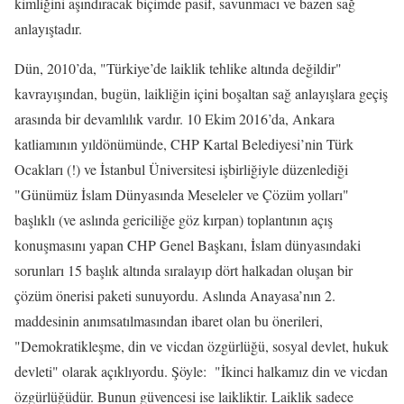
kimliğini aşındıracak biçimde pasif, savunmacı ve bazen sağ
anlayıştadır.
Dün, 2010’da, "Türkiye’de laiklik tehlike altında değildir"
kavrayışından, bugün, laikliğin içini boşaltan sağ anlayışlara geçiş
arasında bir devamlılık vardır. 10 Ekim 2016’da, Ankara
katliamının yıldönümünde, CHP Kartal Belediyesi’nin Türk
Ocakları (!) ve İstanbul Üniversitesi işbirliğiyle düzenlediği
"Günümüz İslam Dünyasında Meseleler ve Çözüm yolları"
başlıklı (ve aslında gericiliğe göz kırpan) toplantının açış
konuşmasını yapan CHP Genel Başkanı, İslam dünyasındaki
sorunları 15 başlık altında sıralayıp dört halkadan oluşan bir
çözüm önerisi paketi sunuyordu. Aslında Anayasa’nın 2.
maddesinin anımsatılmasından ibaret olan bu önerileri,
"Demokratikleşme, din ve vicdan özgürlüğü, sosyal devlet, hukuk
devleti" olarak açıklıyordu. Şöyle: "İkinci halkamız din ve vicdan
özgürlüğüdür. Bunun güvencesi ise laikliktir. Laiklik sadece