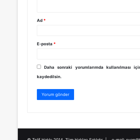
*
Ad
*
E-posta
*
Daha sonraki yorumlarımda kullanılması iç
kaydedilsin.
© Telif Hakkı 2014, Tüm Hakları Saklıdır |
e-mail:
oyan@t