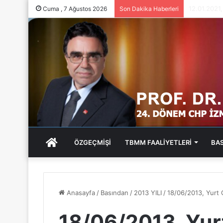
05.01.202
Cuma , 7 Ağustos 2026
Son Dakika Haberleri
ANA
ÖZGEÇMİŞİ
TBMM FAALİYETLERİ
BA
SAYFA
Anasayfa
/
Basından
/
2013 YILI
/
18/06/2013, Yurt
18/06/2013, Yur