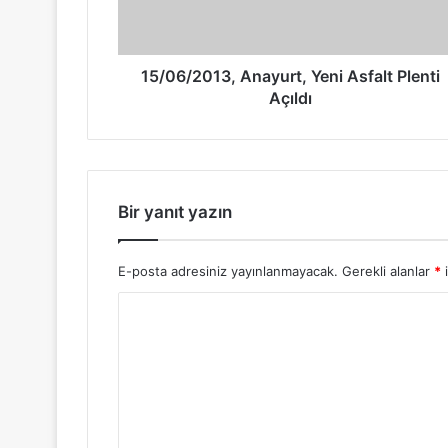
15/06/2013, Anayurt, Yeni Asfalt Plenti
Açıldı
Bir yanıt yazın
E-posta adresiniz yayınlanmayacak.
Gerekli alanlar
*
i
Y
o
r
u
m