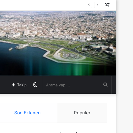
Rastgele
Makale
Dış
Arama
Takip
görünümü
yap
Son Eklenen
Popüler
değiştir
...