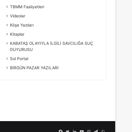
TBMM Faaliyetleri
Videolar
Köşe Yazıları
Kitaplar
KABATAŞ OLAYIYLA İLGİLİ SAVCILIĞA SUÇ
DUYURUSU
Sol Portal
BİRGÜN PAZAR YAZILARI
Facebook
Twitter
LinkedIn
YouTube
Instagram
Telegram
WhatsApp