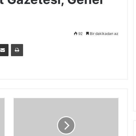
92
Bir dakikadan az
E-Posta ile paylaş
Yazdır