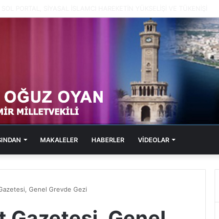
1, SOL PORTAL, KABARAN SUÇ DOSYALARI
SINDAN
MAKALELER
HABERLER
VİDEOLAR
 Gazetesi, Genel Grevde Gezi
t Gazetesi, Genel