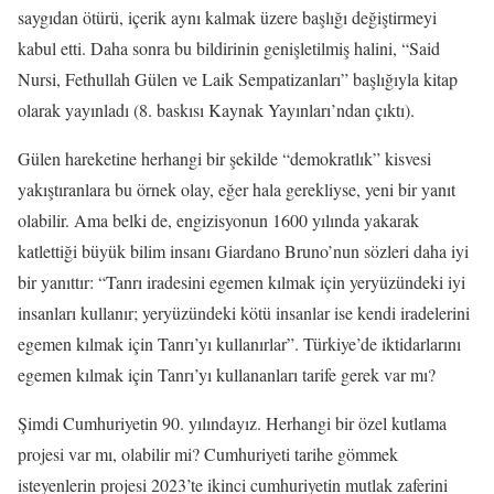
saygıdan ötürü, içerik aynı kalmak üzere başlığı değiştirmeyi
kabul etti. Daha sonra bu bildirinin genişletilmiş halini, “Said
Nursi, Fethullah Gülen ve Laik Sempatizanları” başlığıyla kitap
olarak yayınladı (8. baskısı Kaynak Yayınları’ndan çıktı).
Gülen hareketine herhangi bir şekilde “demokratlık” kisvesi
yakıştıranlara bu örnek olay, eğer hala gerekliyse, yeni bir yanıt
olabilir. Ama belki de, engizisyonun 1600 yılında yakarak
katlettiği büyük bilim insanı Giardano Bruno’nun sözleri daha iyi
bir yanıttır: “Tanrı iradesini egemen kılmak için yeryüzündeki iyi
insanları kullanır; yeryüzündeki kötü insanlar ise kendi iradelerini
egemen kılmak için Tanrı’yı kullanırlar”. Türkiye’de iktidarlarını
egemen kılmak için Tanrı’yı kullananları tarife gerek var mı?
Şimdi Cumhuriyetin 90. yılındayız. Herhangi bir özel kutlama
projesi var mı, olabilir mi? Cumhuriyeti tarihe gömmek
isteyenlerin projesi 2023’te ikinci cumhuriyetin mutlak zaferini