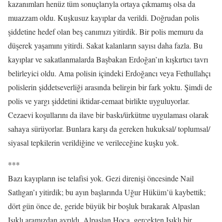
kazanımları henüz tüm sonuçlarıyla ortaya çıkmamış olsa da
muazzam oldu. Kuşkusuz kayıplar da verildi. Doğrudan polis
şiddetine hedef olan beş canımızı yitirdik. Bir polis memuru da
düşerek yaşamını yitirdi. Sakat kalanların sayısı daha fazla. Bu
kayıplar ve sakatlanmalarda Başbakan Erdoğan’ın kışkırtıcı tavrı
belirleyici oldu. Ama polisin içindeki Erdoğancı veya Fethullahçı
polislerin şiddetseverliği arasında belirgin bir fark yoktu. Şimdi de
polis ve yargı şiddetini iktidar-cemaat birlikte uyguluyorlar.
Cezaevi koşullarını da ilave bir baskı/ürkütme uygulaması olarak
sahaya sürüyorlar. Bunlara karşı da gereken hukuksal/ toplumsal/
siyasal tepkilerin verildiğine ve verileceğine kuşku yok.
***
Bazı kayıpların ise telafisi yok. Gezi direnişi öncesinde Nail
Satlıgan’ı yitirdik; bu ayın başlarında Uğur Hüküm’ü kaybettik;
dört gün önce de, geride büyük bir boşluk bırakarak Alpaslan
Işıklı aramızdan ayrıldı. Alpaslan Hoca, gerçekten Işıklı bir