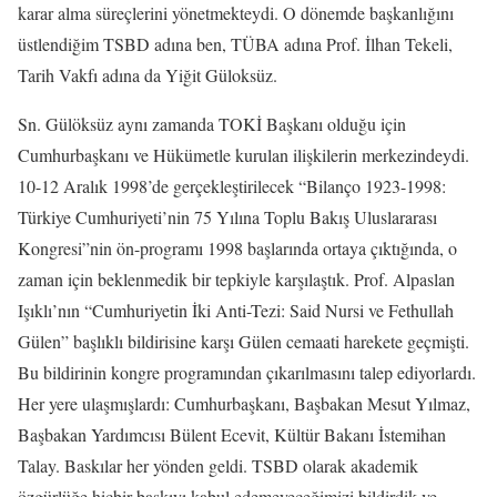
karar alma süreçlerini yönetmekteydi. O dönemde başkanlığını
üstlendiğim TSBD adına ben, TÜBA adına Prof. İlhan Tekeli,
Tarih Vakfı adına da Yiğit Güloksüz.
Sn. Gülöksüz aynı zamanda TOKİ Başkanı olduğu için
Cumhurbaşkanı ve Hükümetle kurulan ilişkilerin merkezindeydi.
10-12 Aralık 1998’de gerçekleştirilecek “Bilanço 1923-1998:
Türkiye Cumhuriyeti’nin 75 Yılına Toplu Bakış Uluslararası
Kongresi”nin ön-programı 1998 başlarında ortaya çıktığında, o
zaman için beklenmedik bir tepkiyle karşılaştık. Prof. Alpaslan
Işıklı’nın “Cumhuriyetin İki Anti-Tezi: Said Nursi ve Fethullah
Gülen” başlıklı bildirisine karşı Gülen cemaati harekete geçmişti.
Bu bildirinin kongre programından çıkarılmasını talep ediyorlardı.
Her yere ulaşmışlardı: Cumhurbaşkanı, Başbakan Mesut Yılmaz,
Başbakan Yardımcısı Bülent Ecevit, Kültür Bakanı İstemihan
Talay. Baskılar her yönden geldi. TSBD olarak akademik
özgürlüğe hiçbir baskıyı kabul edemeyeceğimizi bildirdik ve