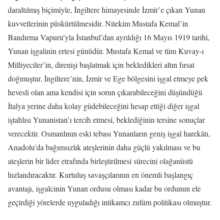
daraltılmış biçimiyle, İngiltere himayesinde İzmir’e çıkan Yunan
kuvvetlerinin püskürtülmesidir. Nitekim Mustafa Kemal’in
Bandırma Vapuru’yla İstanbul’dan ayrıldığı 16 Mayıs 1919 tarihi,
Yunan işgalinin ertesi günüdür. Mustafa Kemal ve tüm Kuvay-ı
Milliyeciler’in, direnişi başlatmak için bekledikleri altın fırsat
doğmuştur. İngiltere’nin, İzmir ve Ege bölgesini işgal etmeye pek
hevesli olan ama kendisi için sorun çıkarabileceğini düşündüğü
İtalya yerine daha kolay güdebileceğini hesap ettiği diğer işgal
iştahlısı Yunanistan’ı tercih etmesi, beklediğinin tersine sonuçlar
verecektir. Osmanlının eski tebası Yunanların geniş işgal harekâtı,
Anadolu’da bağımsızlık ateşlerinin daha güçlü yakılması ve bu
ateşlerin bir lider etrafında birleştirilmesi sürecini olağanüstü
hızlandıracaktır. Kurtuluş savaşçılarının en önemli başlangıç
avantajı, işgalcinin Yunan ordusu olması kadar bu ordunun ele
geçirdiği yörelerde uyguladığı intikamcı zulüm politikası olmuştur.