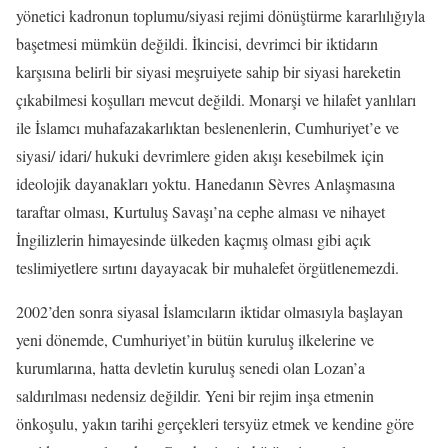
yönetici kadronun toplumu/siyasi rejimi dönüştürme kararlılığıyla
başetmesi mümkün değildi. İkincisi, devrimci bir iktidarın
karşısına belirli bir siyasi meşruiyete sahip bir siyasi hareketin
çıkabilmesi koşulları mevcut değildi. Monarşi ve hilafet yanlıları
ile İslamcı muhafazakarlıktan beslenenlerin, Cumhuriyet’e ve
siyasi/ idari/ hukuki devrimlere giden akışı kesebilmek için
ideolojik dayanakları yoktu. Hanedanın Sèvres Anlaşmasına
taraftar olması, Kurtuluş Savaşı’na cephe alması ve nihayet
İngilizlerin himayesinde ülkeden kaçmış olması gibi açık
teslimiyetlere sırtını dayayacak bir muhalefet örgütlenemezdi.
2002’den sonra siyasal İslamcıların iktidar olmasıyla başlayan
yeni dönemde, Cumhuriyet’in bütün kuruluş ilkelerine ve
kurumlarına, hatta devletin kuruluş senedi olan Lozan’a
saldırılması nedensiz değildir. Yeni bir rejim inşa etmenin
önkoşulu, yakın tarihi gerçekleri tersyüz etmek ve kendine göre