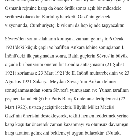
Osmanlı rejmine karşı da önce örtük sonra açık bir mücadele
verilmesi olacaktır. Kurtuluş hareketi, Gazi’nin gelecek
vizyonunda, Cumhuriyetçi kıvılcımı da hep içinde taşıyacaktır.
Sèvres’den sonra silahların konuşma zamanı gelmiştir. 6 Ocak
1921’deki küçük çaplı ve hafiften Ankara lehine sonuçlanan I.
İnönü’deki ilk çatışmadan sonra, Batılı güçlerin Sèvres’in büyük
ölçüde bir benzerini öneren bir Londra antlaşmasını (21 Şubat
1921) zorlaması; 23 Mart 1921’de II. İnönü muharebesinin ve 23
Ağustos 1921 Sakarya Meydan Savaşı’nın Ankara lehine
sonuçlanmasından sonra Sèvres’i yumuşatan (ve Yunan tarafının
peşinen kabul ettiği) bir Paris Barış Konferansı tertiplemesi (22
Mart 1922), ustaca geçiştirilecektir. Büyük Millet Meclisi,
Gazi’nin önerisini destekleyerek, teklifi hemen reddetmek yerine
karşı koşullar önererek zaman kazanmayı ve olumsuz davranışın
karşı taraftan gelmesini beklemeyi uygun bulacaktır. (Nutuk,