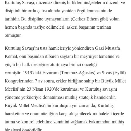
Kurtuluş Savaşı, düzensiz direniş birliklerinin/çetelerin düzenli ve
disiplinli bir ordu çatısı altında yeniden örgütlenmesinin de
tarihidir. Bu disipline uymayanların (Çerkez Ethem gibi) yolun
hemen başında tasfiye edilmeleri, askeri başarının teminatı
olmuştur.
Kurtuluş Savaşı’nı usta hamleleriyle yönlendiren Gazi Mustafa
Kemal, onu başından itibaren sağlam bir meşruiyet temeline ve
güçlü bir halk desteğine oturtmaya birinci önceliği
vermiştir. 1919’daki Erzurum (Temmuz-Ağustos) ve Sivas (Eylül)
Kongrelerinden 7 ay sonra, erkler birliğine sahip bir Büyük Millet
Meclisi’nin 23 Nisan 1920’de kurulması ve Kurtuluş savaşını
yönetme yetkileriyle donatılması müthiş stratejik hamlelerdir.
Büyük Millet Meclisi’nin kuruluşu aynı zamanda, Kurtuluş
hareketine ve onun niteliğine karşı oluşabilecek muhalefeti içerde
tutma ve kontrol edebilme zeminini sağlamak bakımından müthiş
bir siyasi öngörüdür.