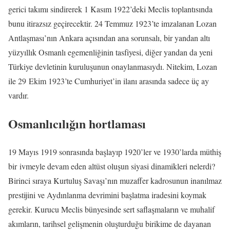
gerici takımı sindirerek 1 Kasım 1922’deki Meclis toplantısında
bunu itirazsız geçirecektir. 24 Temmuz 1923’te imzalanan Lozan
Antlaşması’nın Ankara açısından ana sorunsalı, bir yandan altı
yüzyıllık Osmanlı egemenliğinin tasfiyesi, diğer yandan da yeni
Türkiye devletinin kuruluşunun onaylanmasıydı. Nitekim, Lozan
ile 29 Ekim 1923’te Cumhuriyet’in ilanı arasında sadece üç ay
vardır.
Osmanlıcılığın hortlaması
19 Mayıs 1919 sonrasında başlayıp 1920’ler ve 1930’larda müthiş
bir ivmeyle devam eden altüst oluşun siyasi dinamikleri nelerdi?
Birinci sıraya Kurtuluş Savaşı’nın muzaffer kadrosunun inanılmaz
prestijini ve Aydınlanma devrimini başlatma iradesini koymak
gerekir. Kurucu Meclis bünyesinde sert saflaşmaların ve muhalif
akımların, tarihsel gelişmenin oluşturduğu birikime de dayanan