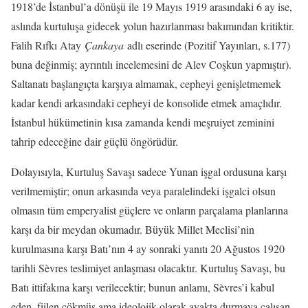
1918’de İstanbul’a dönüşü ile 19 Mayıs 1919 arasındaki 6 ay ise,
aslında kurtuluşa gidecek yolun hazırlanması bakımından kritiktir.
Falih Rıfkı Atay
Çankaya
adlı eserinde (Pozitif Yayınları, s.177)
buna değinmiş; ayrıntılı incelemesini de Alev Coşkun yapmıştır).
Saltanatı başlangıçta karşıya almamak, cepheyi genişletmemek
kadar kendi arkasındaki cepheyi de konsolide etmek amaçlıdır.
İstanbul hükümetinin kısa zamanda kendi meşruiyet zeminini
tahrip edeceğine dair güçlü öngörüdür.
Dolayısıyla, Kurtuluş Savaşı sadece Yunan işgal ordusuna karşı
verilmemiştir; onun arkasında veya paralelindeki işgalci olsun
olmasın tüm emperyalist güçlere ve onların parçalama planlarına
karşı da bir meydan okumadır. Büyük Millet Meclisi’nin
kurulmasına karşı Batı’nın 4 ay sonraki yanıtı 20 Ağustos 1920
tarihli Sèvres teslimiyet anlaşması olacaktır. Kurtuluş Savaşı, bu
Batı ittifakına karşı verilecektir; bunun anlamı, Sèvres’i kabul
eden, fiilen çökmüş ama ideolojik olarak ayakta durmaya çalışan