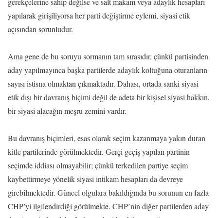
gerekçelerine sahip değilse ve salt makam veya adaylık hesapları
yapılarak girişiliyorsa her parti değiştirme eylemi, siyasi etik
açısından sorunludur.
Ama gene de bu soruyu sormanın tam sırasıdır, çünkü partisinden
aday yapılmayınca başka partilerde adaylık koltuğuna oturanların
sayısı istisna olmaktan çıkmaktadır. Dahası, ortada sanki siyasi
etik dışı bir davranış biçimi değil de adeta bir kişisel siyasi hakkın,
bir siyasi alacağın meşru zemini vardır.
Bu davranış biçimleri, esas olarak seçim kazanmaya yakın duran
kitle partilerinde görülmektedir. Gerçi geçiş yapılan partinin
seçimde iddiası olmayabilir; çünkü terkedilen partiye seçim
kaybettirmeye yönelik siyasi intikam hesapları da devreye
girebilmektedir. Güncel olgulara bakıldığında bu sorunun en fazla
CHP’yi ilgilendirdiği görülmekte. CHP’nin diğer partilerden aday