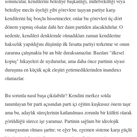
sonuncular, kendilerini belediye başkanlığı, milletvekilliği veya
belediye meclis üyeliği gibi görevlere taşıyan partiye karşı
kendilerini hiç borçlu hissetmezler, onlar bu görevleri üç-dört
dönem yapmış olsalar dahi her daim partiden alacaklıdırlar. O
nedenle, kendileri denklemde olmadıkları zaman kendilerine
haksızlık yapıldığını düşünüp ilk fırsatta partiyi terketme ve onun
zararına çalışmakta bir an bile duraksamazlar. Bazıları "ilkesel
kopuş" hikayeleri de uydururlar, ama daha önce partinin siyasi
duruşuna en küçük açık eleştiri getirmediklerinden inandırıcı
olamazlar.
Bu sorunla nasıl başa çıkılabilir? Kendini merkez solda
tanımlayan bir parti açısından parti içi eğitim kuşkusuz önem taşır
ama bu, adaylık süreçlerinin katlanılması zorunlu bir külfeti olarak
görüldüğü sürece işe yaramaz. Partinin sağlam bir ideolojik
omurgasının olması şarttır; ve eğer bu, egemen sisteme karşı güçlü