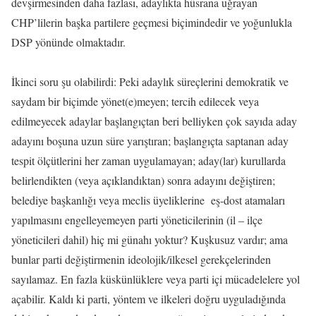
devşirmesinden daha fazlası, adaylıkta hüsrana uğrayan
CHP’lilerin başka partilere geçmesi biçimindedir ve yoğunlukla
DSP yönünde olmaktadır.
İkinci soru şu olabilirdi: Peki adaylık süreçlerini demokratik ve
saydam bir biçimde yönet(e)meyen; tercih edilecek veya
edilmeyecek adaylar başlangıçtan beri belliyken çok sayıda aday
adayını boşuna uzun süre yarıştıran; başlangıçta saptanan aday
tespit ölçütlerini her zaman uygulamayan; aday(lar) kurullarda
belirlendikten (veya açıklandıktan) sonra adayını değiştiren;
belediye başkanlığı veya meclis üyeliklerine eş-dost atamaları
yapılmasını engelleyemeyen parti yöneticilerinin (il – ilçe
yöneticileri dahil) hiç mi günahı yoktur? Kuşkusuz vardır; ama
bunlar parti değiştirmenin ideolojik/ilkesel gerekçelerinden
sayılamaz. En fazla küskünlüklere veya parti içi mücadelelere yol
açabilir. Kaldı ki parti, yöntem ve ilkeleri doğru uyguladığında