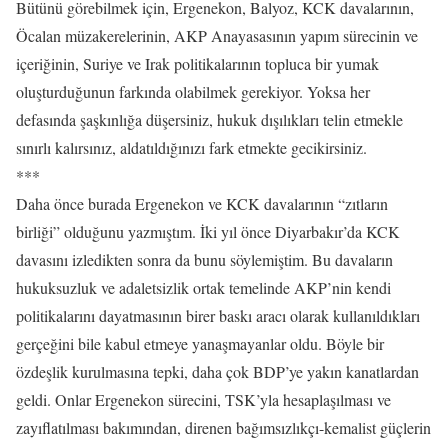
Bütünü görebilmek için, Ergenekon, Balyoz, KCK davalarının,
Öcalan müzakerelerinin, AKP Anayasasının yapım sürecinin ve
içeriğinin, Suriye ve Irak politikalarının topluca bir yumak
oluşturduğunun farkında olabilmek gerekiyor. Yoksa her
defasında şaşkınlığa düşersiniz, hukuk dışılıkları telin etmekle
sınırlı kalırsınız, aldatıldığınızı fark etmekte gecikirsiniz.
***
Daha önce burada Ergenekon ve KCK davalarının “zıtların
birliği” olduğunu yazmıştım. İki yıl önce Diyarbakır’da KCK
davasını izledikten sonra da bunu söylemiştim. Bu davaların
hukuksuzluk ve adaletsizlik ortak temelinde AKP’nin kendi
politikalarını dayatmasının birer baskı aracı olarak kullanıldıkları
gerçeğini bile kabul etmeye yanaşmayanlar oldu. Böyle bir
özdeşlik kurulmasına tepki, daha çok BDP’ye yakın kanatlardan
geldi. Onlar Ergenekon sürecini, TSK’yla hesaplaşılması ve
zayıflatılması bakımından, direnen bağımsızlıkçı-kemalist güçlerin