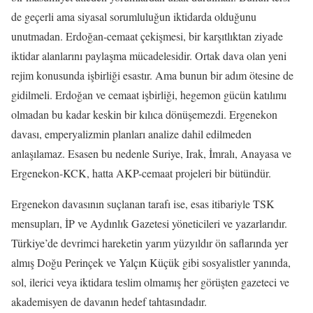
de geçerli ama siyasal sorumluluğun iktidarda olduğunu
unutmadan. Erdoğan-cemaat çekişmesi, bir karşıtlıktan ziyade
iktidar alanlarını paylaşma mücadelesidir. Ortak dava olan yeni
rejim konusunda işbirliği esastır. Ama bunun bir adım ötesine de
gidilmeli. Erdoğan ve cemaat işbirliği, hegemon gücün katılımı
olmadan bu kadar keskin bir kılıca dönüşemezdi. Ergenekon
davası, emperyalizmin planları analize dahil edilmeden
anlaşılamaz. Esasen bu nedenle Suriye, Irak, İmralı, Anayasa ve
Ergenekon-KCK, hatta AKP-cemaat projeleri bir bütündür.
Ergenekon davasının suçlanan tarafı ise, esas itibariyle TSK
mensupları, İP ve Aydınlık Gazetesi yöneticileri ve yazarlarıdır.
Türkiye’de devrimci hareketin yarım yüzyıldır ön saflarında yer
almış Doğu Perinçek ve Yalçın Küçük gibi sosyalistler yanında,
sol, ilerici veya iktidara teslim olmamış her görüşten gazeteci ve
akademisyen de davanın hedef tahtasındadır.