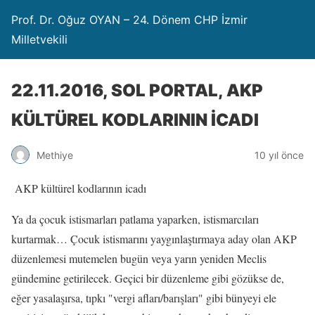
Prof. Dr. Oğuz OYAN – 24. Dönem CHP İzmir
Milletvekili
22.11.2016, SOL PORTAL, AKP
KÜLTÜREL KODLARININ İCADI
Methiye
10 yıl önce
AKP kültürel kodlarının icadı
Ya da çocuk istismarları patlama yaparken, istismarcıları
kurtarmak… Çocuk istismarını yaygınlaştırmaya aday olan AKP
düzenlemesi mutemelen bugün veya yarın yeniden Meclis
gündemine getirilecek. Geçici bir düzenleme gibi gözükse de,
eğer yasalaşırsa, tıpkı "vergi afları/barışları" gibi bünyeyi ele