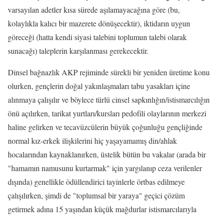
varsayılan adetler kısa sürede aşılamayacağına göre (bu,
kolaylıkla kalıcı bir mazerete dönüşecektir), iktidarın uygun
göreceği (hatta kendi siyasi talebini toplumun talebi olarak
sunacağı) taleplerin karşılanması gerekecektir.
Dinsel bağnazlık AKP rejiminde sürekli bir yeniden üretime konu
olurken, gençlerin doğal yakınlaşmaları tabu yasakları içine
alınmaya çalışılır ve böylece türlü cinsel sapkınlığın/istismarcılığın
önü açılırken, tarikat yurtları/kursları pedofili olaylarının merkezi
haline gelirken ve tecavüzcülerin büyük çoğunluğu gençliğinde
normal kız-erkek ilişkilerini hiç yaşayamamış din/ahlak
hocalarından kaynaklanırken, üstelik bütün bu vakalar (arada bir
"hamamın namusunu kurtarmak" için yargılanıp ceza verilenler
dışında) genellikle ödüllendirici tayinlerle örtbas edilmeye
çalışılırken, şimdi de "toplumsal bir yaraya" geçici çözüm
getirmek adına 15 yaşından küçük mağdurlar istismarcılarıyla