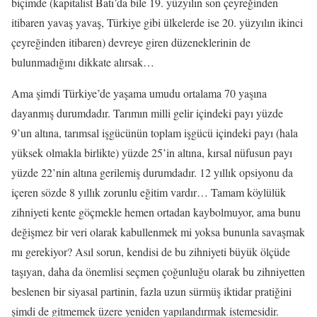
biçimde (kapitalist Batı’da bile 19. yüzyılın son çeyreğinden
itibaren yavaş yavaş, Türkiye gibi ülkelerde ise 20. yüzyılın ikinci
çeyreğinden itibaren) devreye giren düzeneklerinin de
bulunmadığını dikkate alırsak…
Ama şimdi Türkiye’de yaşama umudu ortalama 70 yaşına
dayanmış durumdadır. Tarımın milli gelir içindeki payı yüzde
9’un altına, tarımsal işgücünün toplam işgücü içindeki payı (hala
yüksek olmakla birlikte) yüzde 25’in altına, kırsal nüfusun payı
yüzde 22’nin altına gerilemiş durumdadır. 12 yıllık opsiyonu da
içeren sözde 8 yıllık zorunlu eğitim vardır… Tamam köylülük
zihniyeti kente göçmekle hemen ortadan kaybolmuyor, ama bunu
değişmez bir veri olarak kabullenmek mi yoksa bununla savaşmak
mı gerekiyor? Asıl sorun, kendisi de bu zihniyeti büyük ölçüde
taşıyan, daha da önemlisi seçmen çoğunluğu olarak bu zihniyetten
beslenen bir siyasal partinin, fazla uzun sürmüş iktidar pratiğini
şimdi de gitmemek üzere yeniden yapılandırmak istemesidir.