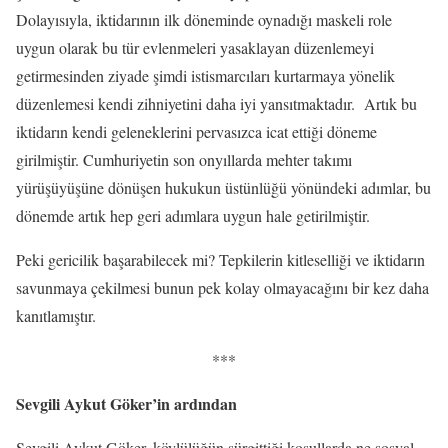
Dolayısıyla, iktidarının ilk döneminde oynadığı maskeli role
uygun olarak bu tür evlenmeleri yasaklayan düzenlemeyi
getirmesinden ziyade şimdi istismarcıları kurtarmaya yönelik
düzenlemesi kendi zihniyetini daha iyi yansıtmaktadır. Artık bu
iktidarın kendi geleneklerini pervasızca icat ettiği döneme
girilmiştir. Cumhuriyetin son onyıllarda mehter takımı
yürüşüyüşüne dönüşen hukukun üstünlüğü yönündeki adımlar, bu
dönemde artık hep geri adımlara uygun hale getirilmiştir.
Peki gericilik başarabilecek mi? Tepkilerin kitleselliği ve iktidarın
savunmaya çekilmesi bunun pek kolay olmayacağını bir kez daha
kanıtlamıştır.
***
Sevgili Aykut Göker’in ardından
Sevgili Aykut Göker, köylülüğün sürgittiği koşullarda ne sosyal