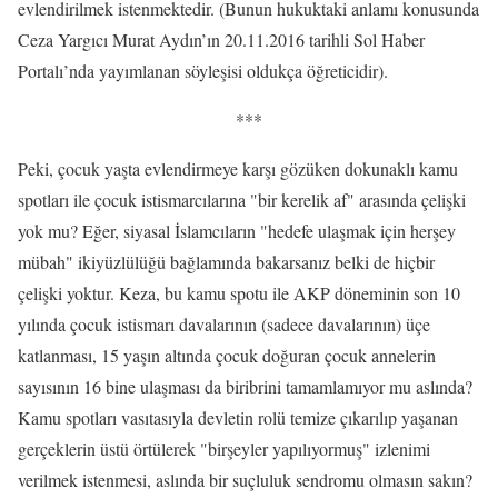
evlendirilmek istenmektedir. (Bunun hukuktaki anlamı konusunda
Ceza Yargıcı Murat Aydın’ın 20.11.2016 tarihli Sol Haber
Portalı’nda yayımlanan söyleşisi oldukça öğreticidir).
***
Peki, çocuk yaşta evlendirmeye karşı gözüken dokunaklı kamu
spotları ile çocuk istismarcılarına "bir kerelik af" arasında çelişki
yok mu? Eğer, siyasal İslamcıların "hedefe ulaşmak için herşey
mübah" ikiyüzlülüğü bağlamında bakarsanız belki de hiçbir
çelişki yoktur. Keza, bu kamu spotu ile AKP döneminin son 10
yılında çocuk istismarı davalarının (sadece davalarının) üçe
katlanması, 15 yaşın altında çocuk doğuran çocuk annelerin
sayısının 16 bine ulaşması da biribrini tamamlamıyor mu aslında?
Kamu spotları vasıtasıyla devletin rolü temize çıkarılıp yaşanan
gerçeklerin üstü örtülerek "birşeyler yapılıyormuş" izlenimi
verilmek istenmesi, aslında bir suçluluk sendromu olmasın sakın?