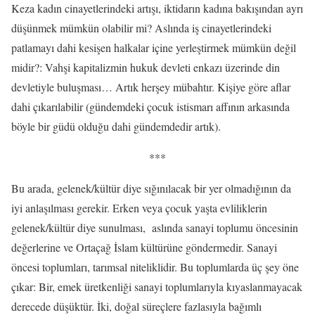
Keza kadın cinayetlerindeki artışı, iktidarın kadına bakışından ayrı
düşünmek mümkün olabilir mi? Aslında iş cinayetlerindeki
patlamayı dahi kesişen halkalar içine yerleştirmek mümkün değil
midir?: Vahşi kapitalizmin hukuk devleti enkazı üzerinde din
devletiyle buluşması… Artık herşey mübahtır. Kişiye göre aflar
dahi çıkarılabilir (gündemdeki çocuk istismarı affının arkasında
böyle bir güdü olduğu dahi gündemdedir artık).
***
Bu arada, gelenek/kültür diye sığınılacak bir yer olmadığının da
iyi anlaşılması gerekir. Erken veya çocuk yaşta evliliklerin
gelenek/kültür diye sunulması, aslında sanayi toplumu öncesinin
değerlerine ve Ortaçağ İslam kültürüne göndermedir. Sanayi
öncesi toplumları, tarımsal niteliklidir. Bu toplumlarda üç şey öne
çıkar: Bir, emek üretkenliği sanayi toplumlarıyla kıyaslanmayacak
derecede düşüktür. İki, doğal süreçlere fazlasıyla bağımlı