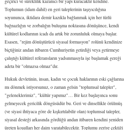
geçirici ve süreklilik kazanıcı bir yapı kuracaktır kendine.
Toplumun (idam dahil) en geri taleplerinin taşıyıcılığına
soyununca, iktidara demir kazıkla bağlanmak için her türlü
bağnazlığın ve zorbalığın buluşma noktasına dönüşünce, kendi
kültürel kodlarının icadı da artık bir zorunluluk olmaya başlar.
Esasen, "rejim dönüştürücü siyasal formasyon" rolünü kendinize
biçtiğiniz andan itibaren Cumhuriyetin getirdiği veya getirmeye
çalıştığı kültürel referansların yadsınmasıyla işe başlamak gereği
adeta bir "olmazsa olmaz"dır.
Hukuk devletinin, insan, kadın ve çocuk haklarının eski çağlarına
mı dönmek istiyorsunuz, o zaman gelsin "toplumsal talepler",
"geleneklerimiz", "kültür yapımız"… Bir kez başlayınca sonu
gelmeyecek gericilik döngüsüdür bu. Geri ve dinsellikle örülmüş
(ve siyasi ihtiyaca göre de kışkırtılabilir olan) toplumsal talepler,
siyasal desteği arkasında gördüğü andan itibaren kendini yeniden
üreten koşulları her daim yaratabilecektir. Toplumu geriye çektiği