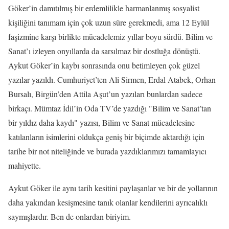
Göker’in damıtılmış bir erdemlilikle harmanlanmış sosyalist
kişiliğini tanımam için çok uzun süre gerekmedi, ama 12 Eylül
faşizmine karşı birlikte mücadelemiz yıllar boyu sürdü. Bilim ve
Sanat’ı izleyen onyıllarda da sarsılmaz bir dostluğa dönüştü.
Aykut Göker’in kaybı sonrasında onu betimleyen çok güzel
yazılar yazıldı. Cumhuriyet’ten Ali Sirmen, Erdal Atabek, Orhan
Bursalı, Birgün’den Attila Aşut’un yazıları bunlardan sadece
birkaçı. Mümtaz İdil’in Oda TV’de yazdığı "Bilim ve Sanat’tan
bir yıldız daha kaydı" yazısı, Bilim ve Sanat mücadelesine
katılanların isimlerini oldukça geniş bir biçimde aktardığı için
tarihe bir not niteliğinde ve burada yazdıklarımızı tamamlayıcı
mahiyette.
Aykut Göker ile aynı tarih kesitini paylaşanlar ve bir de yollarının
daha yakından kesişmesine tanık olanlar kendilerini ayrıcalıklı
saymışlardır. Ben de onlardan biriyim.