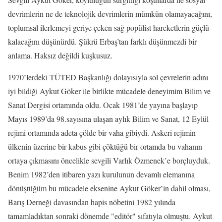
devrimlerin ne de teknolojik devrimlerin mümkün olamayacağını,
toplumsal ilerlemeyi geriye çeken sağ popülist hareketlerin güçlü
kalacağını düşünürdü. Şükrü Erbaş’tan farklı düşünmezdi bir
anlama. Haksız değildi kuşkusuz.
1970’lerdeki TÜTED Başkanlığı dolayısıyla sol çevrelerin adını
iyi bildiği Aykut Göker ile birlikte mücadele deneyimim Bilim ve
Sanat Dergisi ortamında oldu. Ocak 1981’de yayına başlayıp
Mayıs 1989’da 98.sayısına ulaşan aylık Bilim ve Sanat, 12 Eylül
rejimi ortamında adeta çölde bir vaha gibiydi. Askeri rejimin
ülkenin üzerine bir kabus gibi çöktüğü bir ortamda bu vahanın
ortaya çıkmasını öncelikle sevgili Varlık Özmenek’e borçluyduk.
Benim 1982’den itibaren yazı kurulunun devamlı elemanına
dönüştüğüm bu mücadele eksenine Aykut Göker’in dahil olması,
Barış Derneği davasından hapis nöbetini 1982 yılında
tamamladıktan sonraki dönemde "editör" sıfatıyla olmuştu. Aykut