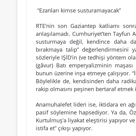
“Ezanları kimse susturamayacak”
RTE’nin son Gaziantep katliamı son
anlaşılamadı. Cumhuriyet’ten Tayfun At
susturmaya değil, kendince daha d
bırakmaya talip” değerlendirmesini y
sözleriyle IŞİD’in (ve tedhişi yöntem ol
(gâvur) Batı emperyalizminin maşası 
bunun üzerine inşa etmeye çalışıyor. “İk
Böylelikle de, kendisinden daha radik
rakip olmasını peşinen bertaraf etmek i
Anamuhalefet lideri ise, iktidara en ağı
pasif söylemine hapsediyor. Ya da, Öze
Kurtulmuş’a liyakat eleştirisi yapıyor 
istifa et” çıkışı yapıyor.