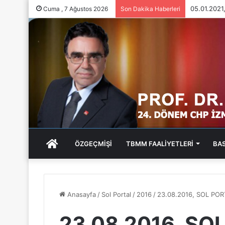
05.01.202
Cuma , 7 Ağustos 2026
Son Dakika Haberleri
ANA
ÖZGEÇMİŞİ
TBMM FAALİYETLERİ
BA
SAYFA
Anasayfa
/
Sol Portal
/
2016
/
23.08.2016, SOL POR
23.08.2016, SO