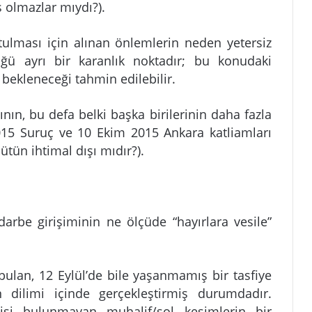
ş olmazlar mıydı?).
tutulması için alınan önlemlerin neden yetersiz
ğü ayrı bir karanlık noktadır; bu konudaki
i bekleneceği tahmin edilebilir.
nın, bu defa belki başka birilerinin daha fazla
2015 Suruç ve 10 Ekim 2015 Ankara katliamları
ütün ihtimal dışı mıdır?).
rbe girişiminin ne ölçüde “hayırlara vesile”
i bulan, 12 Eylül’de bile yaşanmamış bir tasfiye
dilimi içinde gerçekleştirmiş durumdadır.
lgisi bulunmayan muhalif/sol kesimlerin bir