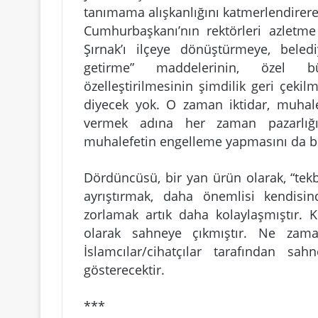
tanımama alışkanlığını katmerlendirere
Cumhurbaşkanı’nın rektörleri azletm
Şırnak’ı ilçeye dönüştürmeye, bele
getirme” maddelerinin, özel bü
özelleştirilmesinin şimdilik geri çeki
diyecek yok. O zaman iktidar, muhal
vermek adına her zaman pazarlığı 
muhalefetin engelleme yapmasını da bö
Dördüncüsü, bir yan ürün olarak, “tekbi
ayrıştırmak, daha önemlisi kendis
zorlamak artık daha kolaylaşmıştır. K
olarak sahneye çıkmıştır. Ne zama
İslamcılar/cihatçılar tarafından sah
gösterecektir.
***