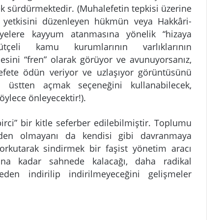
k sürdürmektedir. (Muhalefetin tepkisi üzerine
e yetkisini düzenleyen hükmün veya Hakkâri-
diyelere kayyum atanmasına yönelik “hizaya
tçeli kamu kurumlarının varlıklarının
lmesini “fren” olarak görüyor ve avunuyorsanız,
efete ödün veriyor ve uzlaşıyor görüntüsünü
üstten açmak seçeneğini kullanabilecek,
ylece önleyecektir!).
rci” bir kitle seferber edilebilmiştir. Toplumu
inden olmayanı da kendisi gibi davranmaya
orkutarak sindirmek bir faşist yönetim aracı
na kadar sahnede kalacağı, daha radikal
neden indirilip indirilmeyeceğini gelişmeler