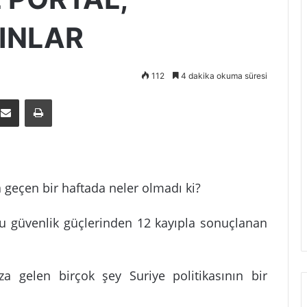
SINLAR
112
4 dakika okuma süresi
E-Posta ile paylaş
Yazdır
 geçen bir haftada neler olmadı ki?
10’u güvenlik güçlerinden 12 kayıpla sonuçlanan
a gelen birçok şey Suriye politikasının bir