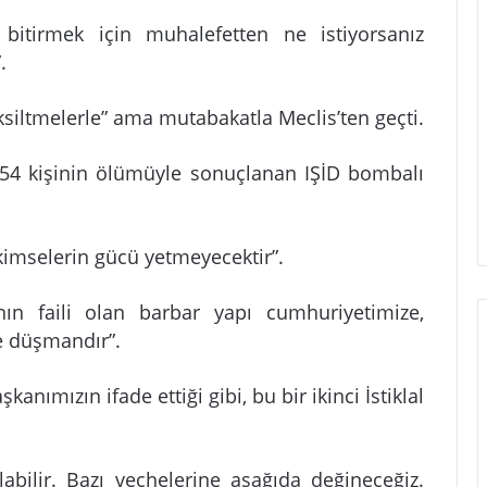
 bitirmek için muhalefetten ne istiyorsanız
.
ksiltmelerle” ama mutabakatla Meclis’ten geçti.
 54 kişinin ölümüyle sonuçlanan IŞİD bombalı
kimselerin gücü yetmeyecektir”.
ının faili olan barbar yapı cumhuriyetimize,
ne düşmandır”.
nımızın ifade ettiği gibi, bu bir ikinci İstiklal
abilir. Bazı veçhelerine aşağıda değineceğiz.