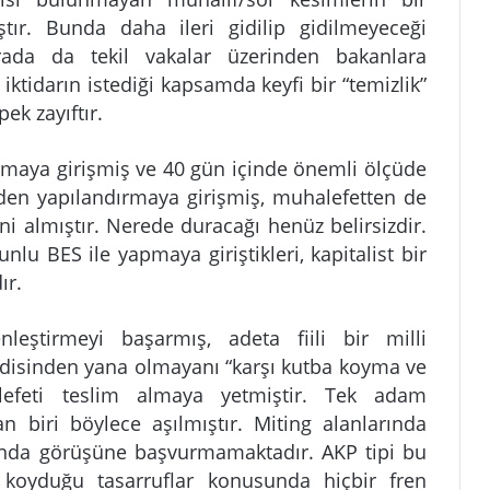
tır. Bunda daha ileri gidilip gidilmeyeceği
rada da tekil vakalar üzerinden bakanlara
 iktidarın istediği kapsamda keyfi bir “temizlik”
ek zayıftır.
urmaya girişmiş ve 40 gün içinde önemli ölçüde
iden yapılandırmaya girişmiş, muhalefetten de
i almıştır. Nerede duracağı henüz belirsizdir.
nlu BES ile yapmaya giriştikleri, kapitalist bir
ır.
nleştirmeyi başarmış, adeta fiili bir milli
disinden yana olmayanı “karşı kutba koyma ve
lefeti teslim almaya yetmiştir. Tek adam
 biri böylece aşılmıştır. Miting alanlarında
landa görüşüne başvurmamaktadır. AKP tipi bu
a koyduğu tasarruflar konusunda hiçbir fren