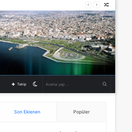
Rastgele
Makale
Dış
Arama
Takip
görünümü
yap
Son Eklenen
Popüler
değiştir
...