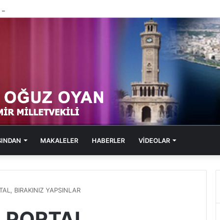
1, SOL PORTAL, KABARAN SUÇ DOSYALARI
SINDAN
MAKALELER
HABERLER
VİDEOLAR
TAL, BIRAKINIZ YAPSINLAR
L PORTAL,