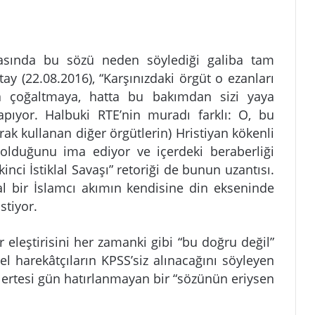
rasında bu sözü neden söylediği galiba tam
ay (22.08.2016), “Karşınızdaki örgüt o ezanları
a çoğaltmaya, hatta bu bakımdan sizi yaya
apıyor. Halbuki RTE’nin muradı farklı: O, bu
arak kullanan diğer örgütlerin) Hristiyan kökenli
olduğunu ima ediyor ve içerdeki beraberliği
inci İstiklal Savaşı” retoriği de bunun uzantısı.
al bir İslamcı akımın kendisine din ekseninde
stiyor.
r eleştirisini her zamanki gibi “bu doğru değil”
l harekâtçıların KPSS’siz alınacağını söyleyen
ve ertesi gün hatırlanmayan bir “sözünün eriysen