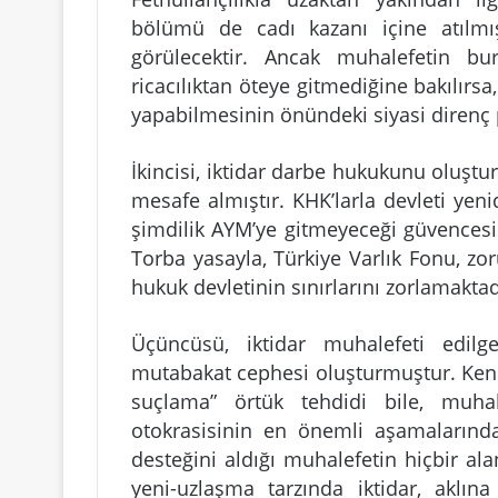
bölümü de cadı kazanı içine atılmış
görülecektir. Ancak muhalefetin bu
ricacılıktan öteye gitmediğine bakılırsa,
yapabilmesinin önündeki siyasi direnç p
İkincisi, iktidar darbe hukukunu oluşt
mesafe almıştır. KHK’larla devleti yen
şimdilik AYM’ye gitmeyeceği güvencesin
Torba yasayla, Türkiye Varlık Fonu, zoru
hukuk devletinin sınırlarını zorlamaktad
Üçüncüsü, iktidar muhalefeti edilge
mutabakat cephesi oluşturmuştur. Ken
suçlama” örtük tehdidi bile, muha
otokrasisinin en önemli aşamalarından
desteğini aldığı muhalefetin hiçbir a
yeni-uzlaşma tarzında iktidar, aklın