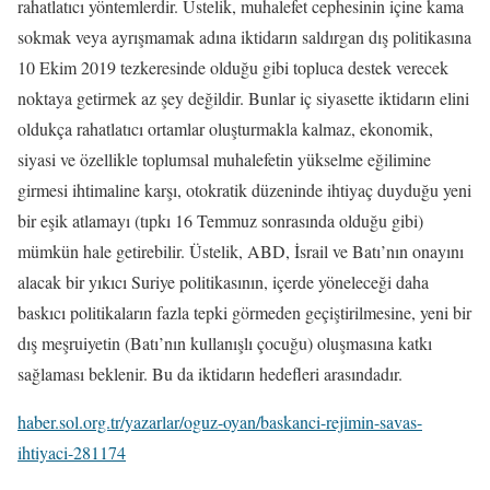
rahatlatıcı yöntemlerdir. Üstelik, muhalefet cephesinin içine kama
sokmak veya ayrışmamak adına iktidarın saldırgan dış politikasına
10 Ekim 2019 tezkeresinde olduğu gibi topluca destek verecek
noktaya getirmek az şey değildir. Bunlar iç siyasette iktidarın elini
oldukça rahatlatıcı ortamlar oluşturmakla kalmaz, ekonomik,
siyasi ve özellikle toplumsal muhalefetin yükselme eğilimine
girmesi ihtimaline karşı, otokratik düzeninde ihtiyaç duyduğu yeni
bir eşik atlamayı (tıpkı 16 Temmuz sonrasında olduğu gibi)
mümkün hale getirebilir. Üstelik, ABD, İsrail ve Batı’nın onayını
alacak bir yıkıcı Suriye politikasının, içerde yöneleceği daha
baskıcı politikaların fazla tepki görmeden geçiştirilmesine, yeni bir
dış meşruiyetin (Batı’nın kullanışlı çocuğu) oluşmasına katkı
sağlaması beklenir. Bu da iktidarın hedefleri arasındadır.
haber.sol.org.tr/yazarlar/oguz-oyan/baskanci-rejimin-savas-
ihtiyaci-281174