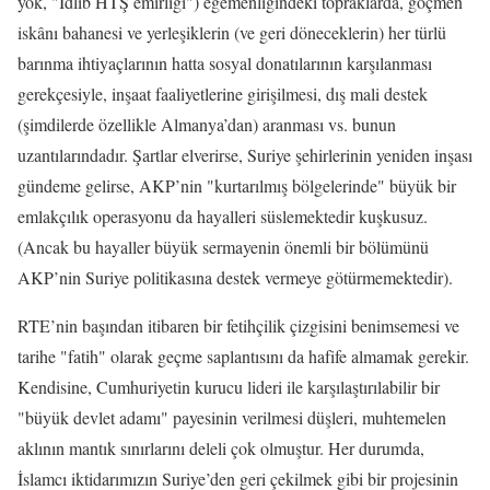
yok, "İdlib HTŞ emirliği") egemenliğindeki topraklarda, göçmen
iskânı bahanesi ve yerleşiklerin (ve geri döneceklerin) her türlü
barınma ihtiyaçlarının hatta sosyal donatılarının karşılanması
gerekçesiyle, inşaat faaliyetlerine girişilmesi, dış mali destek
(şimdilerde özellikle Almanya’dan) aranması vs. bunun
uzantılarındadır. Şartlar elverirse, Suriye şehirlerinin yeniden inşası
gündeme gelirse, AKP’nin "kurtarılmış bölgelerinde" büyük bir
emlakçılık operasyonu da hayalleri süslemektedir kuşkusuz.
(Ancak bu hayaller büyük sermayenin önemli bir bölümünü
AKP’nin Suriye politikasına destek vermeye götürmemektedir).
RTE’nin başından itibaren bir fetihçilik çizgisini benimsemesi ve
tarihe "fatih" olarak geçme saplantısını da hafife almamak gerekir.
Kendisine, Cumhuriyetin kurucu lideri ile karşılaştırılabilir bir
"büyük devlet adamı" payesinin verilmesi düşleri, muhtemelen
aklının mantık sınırlarını deleli çok olmuştur. Her durumda,
İslamcı iktidarımızın Suriye’den geri çekilmek gibi bir projesinin