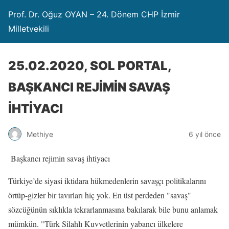
Prof. Dr. Oğuz OYAN – 24. Dönem CHP İzmir
Milletvekili
25.02.2020, SOL PORTAL,
BAŞKANCI REJİMİN SAVAŞ
İHTİYACI
Methiye
6 yıl önce
Başkancı rejimin savaş ihtiyacı
Türkiye’de siyasi iktidara hükmedenlerin savaşçı politikalarını
örtüp-gizler bir tavırları hiç yok. En üst perdeden "savaş"
sözcüğünün sıklıkla tekrarlanmasına bakılarak bile bunu anlamak
mümkün. "Türk Silahlı Kuvvetlerinin yabancı ülkelere