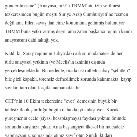
gönderilmesine" (Anayasa, m.91) TBMM’nin izin verilmesi
tezkeresinden bugün meşru Suriye Arap Cumhuriyeti’ne resmen
değil ama fiilen savaş ilan etme konumuna gelinmiş bulunuyor.
TBMM buna yetki vermiş değil; ama zaten başkancı rejimin kendi
anayasasını dahi taktığı yok.
Kaldı ki, Saray rejiminin Libya’daki askeri müdahalesi de her
türlü anayasal yetkinin (ve Meclis’in izninin) dışında
gerçekleşmektedir. Bu nedenle, orada üst rütbeli subay "şehitleri"
bile gizli kapaklı, törensiz defnedilmek zorunda kalınmakta, kayıp
sayıları tam olarak açıklanamamaktadır.
CHP’nin 10 Ekim tezkeresine "evet" demesinin büyük bir
talihsizlik oluşturduğu bugün daha da iyi anlaşılıyor. Kaçak
güreşmenin ecele (siyasi hesaplaşmaya) faydası yoktur, önünde
sonunda karşınıza çıkar. Ama başlangıçta ilkesel bir mücadele
yapmazsanız, sonrasında eliniz zayıf olur. Şimdi iktidarı