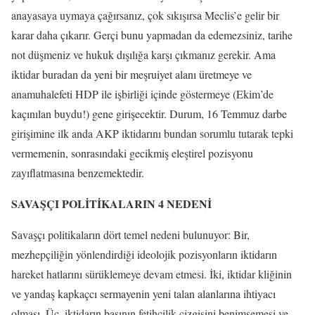
anayasaya uymaya çağırsanız, çok sıkışırsa Meclis’e gelir bir
karar daha çıkarır. Gerçi bunu yapmadan da edemezsiniz, tarihe
not düşmeniz ve hukuk dışılığa karşı çıkmanız gerekir. Ama
iktidar buradan da yeni bir meşruiyet alanı üretmeye ve
anamuhalefeti HDP ile işbirliği içinde göstermeye (Ekim’de
kaçınılan buydu!) gene girişecektir. Durum, 16 Temmuz darbe
girişimine ilk anda AKP iktidarını bundan sorumlu tutarak tepki
vermemenin, sonrasındaki gecikmiş eleştirel pozisyonu
zayıflatmasına benzemektedir.
SAVAŞÇI POLİTİKALARIN 4 NEDENİ
Savaşçı politikaların dört temel nedeni bulunuyor: Bir,
mezhepçiliğin yönlendirdiği ideolojik pozisyonların iktidarın
hareket hatlarını sürüklemeye devam etmesi. İki, iktidar kliğinin
ve yandaş kapkaçcı sermayenin yeni talan alanlarına ihtiyacı
olması. Üç, iktidarın başının fetihçilik çizgisini benimsemesi ve