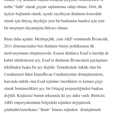
tarihe "fatih" olarak geçme saplantısına sahip olması. Dört, ilk
üçüyle bağlantılı olarak, içerde zayıflayan iktidarını konsolide
etmek için ihtiyaç duyduğu yeni bir baskılama hamlesi için yeni
bir meşruiyet dayanağına ihtiyacı olması.
Biraz daha açalım. Mezhepçilik, yani AKP somutunda İhvancılık,
2011 dönemecinden beri iktidarın Suriye politikasının ilk
motivasyonunu oluşturuyordu. Esasen iktidarca Esad’a önerilip de
kabul ettirilemeyen şey, Esad’ın iktidarını İhvancılarla paylaşması
teklifinden başka bir şey değildi. Temellerinde laiklik olan bir
Cumhuriyeti fiilen İslam/İhvan Cumhuriyetine dönüştürenlerin,
harcında laiklik olan Esad rejimine önerdikleri ve kırmızı çizgi
olarak benimsedikleri şey, bir Ortaçağ pespayeliğinden başkası
değildi. Kuşkusuz bunun arkasında iki şey daha vardı: Birincisi,
ABD emperyalizminin bölgedeki rejimleri değiştirerek
güdümlü/Amerikancı "Ilımlı" İslamcı rejimlere dönüştürmek