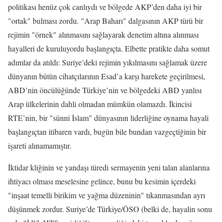
politikası henüz çok canlıydı ve bölgede AKP’den daha iyi bir
"ortak" bulması zordu. "Arap Baharı" dalgasının AKP türü bir
rejimin "örnek" alınmasını sağlayarak denetim altına alınması
hayalleri de kuruluyordu başlangıçta. Elbette pratikte daha somut
adımlar da atıldı: Suriye’deki rejimin yıkılmasını sağlamak üzere
dünyanın bütün cihatçılarının Esad’a karşı harekete geçirilmesi,
ABD’nin öncülüğünde Türkiye’nin ve bölgedeki ABD yanlısı
Arap ülkelerinin dahli olmadan mümkün olamazdı. İkincisi
RTE’nin, bir "sünni İslam" dünyasının liderliğine oynama hayali
başlangıçtan itibaren vardı, bugün bile bundan vazgeçtiğinin bir
işareti alınamamıştır.
İktidar kliğinin ve yandaşı türedi sermayenin yeni talan alanlarına
ihtiyacı olması meselesine gelince, bunu bu kesimin içerdeki
"inşaat temelli birikim ve yağma düzeninin" tıkanmasından ayrı
düşünmek zordur. Suriye’de Türkiye/ÖSO (belki de, hayalin sonu