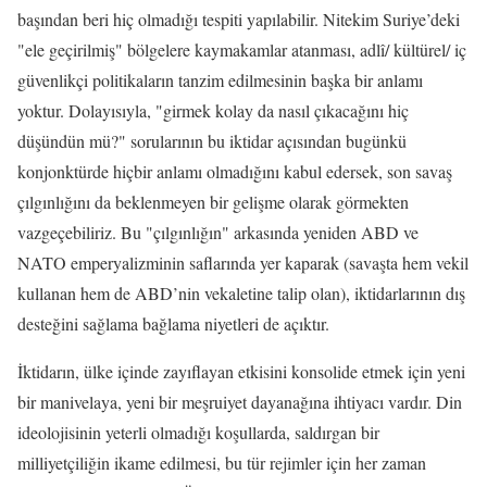
başından beri hiç olmadığı tespiti yapılabilir. Nitekim Suriye’deki
"ele geçirilmiş" bölgelere kaymakamlar atanması, adlî/ kültürel/ iç
güvenlikçi politikaların tanzim edilmesinin başka bir anlamı
yoktur. Dolayısıyla, "girmek kolay da nasıl çıkacağını hiç
düşündün mü?" sorularının bu iktidar açısından bugünkü
konjonktürde hiçbir anlamı olmadığını kabul edersek, son savaş
çılgınlığını da beklenmeyen bir gelişme olarak görmekten
vazgeçebiliriz. Bu "çılgınlığın" arkasında yeniden ABD ve
NATO emperyalizminin saflarında yer kaparak (savaşta hem vekil
kullanan hem de ABD’nin vekaletine talip olan), iktidarlarının dış
desteğini sağlama bağlama niyetleri de açıktır.
İktidarın, ülke içinde zayıflayan etkisini konsolide etmek için yeni
bir manivelaya, yeni bir meşruiyet dayanağına ihtiyacı vardır. Din
ideolojisinin yeterli olmadığı koşullarda, saldırgan bir
milliyetçiliğin ikame edilmesi, bu tür rejimler için her zaman