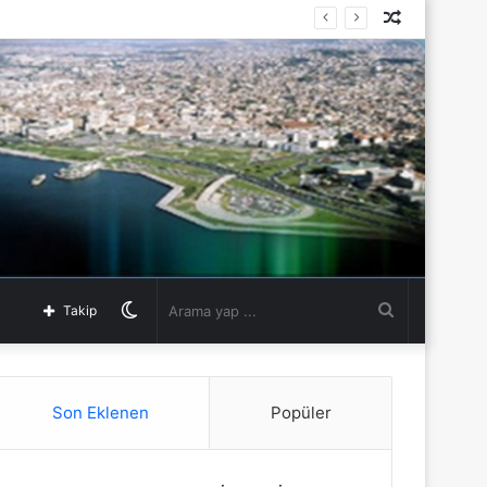
Rastgele
Makale
Dış
Arama
Takip
görünümü
yap
Son Eklenen
Popüler
değiştir
...