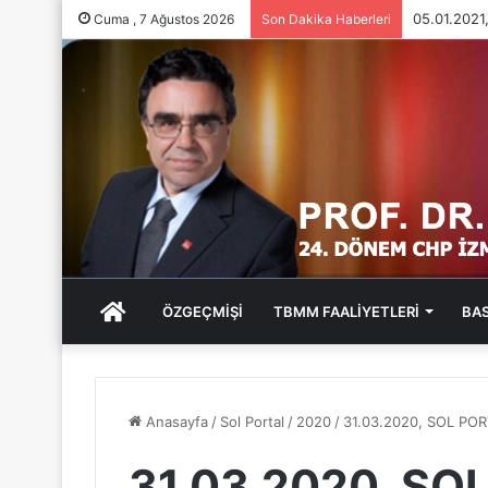
05.01.202
Cuma , 7 Ağustos 2026
Son Dakika Haberleri
ANA
ÖZGEÇMİŞİ
TBMM FAALİYETLERİ
BA
SAYFA
Anasayfa
/
Sol Portal
/
2020
/
31.03.2020, SOL PO
31.03.2020, SO