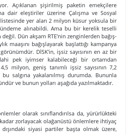
r. Açıklanan şişirilmiş paketin emekçilere
a dair eleştiriler üzerine Çalışma ve Sosyal
 listesinde yer alan 2 milyon küsur yoksula bir
ündeme alınabildi. Ama bu bir kerelik teselli
değil. Dün akşam RTE’nin zenginlerden bağış-
ylık maaşını bağışlayarak başlattığı kampanya
r görünümdür. DİSK’in, işsiz sayısının en az bir
dahi pek iyimser kalabileceği bir ortamdan
 4,5 milyon, geniş tanımlı işsiz sayısının 7,2
a bu salgına yakalanılmış durumda. Bununla
dür ve bunun yolları aşağıda yazılmaktadır.
nlemler olarak sınıflandırılsa da, yürürlükteki
na kadar zorlayacak olağanüstü önlemlere ihtiyaç
 dışındaki siyasi partiler başta olmak üzere,