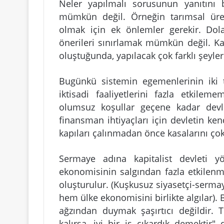
Neler yapılmalı sorusunun yanıtını
mümkün değil. Örneğin tarımsal üre
olmak için ek önlemler gerekir. Dolay
önerileri sınırlamak mümkün değil. Ka
oluştuğunda, yapılacak çok farklı şeyler
Bugünkü sistemin egemenlerinin iki te
iktisadi faaliyetlerini fazla etkil
olumsuz koşullar geçene kadar devle
finansman ihtiyaçları için devletin ken
kapıları çalınmadan önce kasalarını ço
Sermaye adına kapitalist devleti yö
ekonomisinin salgından fazla etkilenme
oluşturulur. (Kuşkusuz siyasetçi-serm
hem ülke ekonomisini birlikte algılar).
ağzından duymak şaşırtıcı değildir. 
kalırsa, iyi bir iş çıkardık demektir"