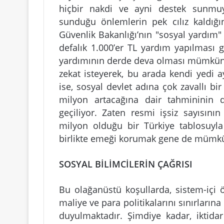
hiçbir nakdi ve ayni destek sunmuyo
sunduğu önlemlerin pek cılız kaldığın
Güvenlik Bakanlığı’nın "sosyal yardım"
defalık 1.000’er TL yardım yapılması g
yardımının derde deva olması mümkün 
zekat isteyerek, bu arada kendi yedi a
ise, sosyal devlet adına çok zavallı bi
milyon artacağına dair tahmininin 
geçiliyor. Zaten resmi işsiz sayısının
milyon olduğu bir Türkiye tablosuyl
birlikte emeği korumak gene de mümkün
SOSYAL BİLİMCİLERİN ÇAĞRISI
Bu olağanüstü koşullarda, sistem-içi ö
maliye ve para politikalarını sınırları
duyulmaktadır. Şimdiye kadar, iktidar