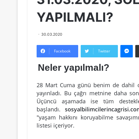
YAPILMALI?
30.03.2020
Messenger
Facebook
Twitter
Neler yapılmalı?
28 Mart Cuma günü benim de dahil ol
yayınladı. Bu çağrı metnine daha sonr
Üçüncü aşamada ise tüm destekley
başlandı.
sosyalbilimcilerincagrisi.c
"yaşam hakkını koruyabilme savaşımı
listesi içeriyor.