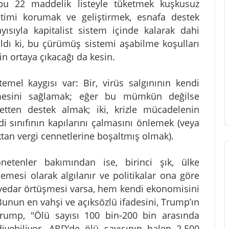
 bu 22 maddelik listeyle tüketmek kuşkusuz
timi korumak ve geliştirmek, esnafa destek
ısıyla kapitalist sistem içinde kalarak dahi
ldı ki, bu çürümüş sistemi aşabilme koşulları
in ortaya çıkacağı da kesin.
mel kaygısı var: Bir, virüs salgınının kendi
ememesini sağlamak; eğer bu mümkün değilse
tten destek almak; iki, krizle mücadelenin
di sınıfının kapılarını çalmasını önlemek (veya
ktan vergi cennetlerine boşaltmış olmak).
netenler bakımından ise, birinci şık, ülke
mesi olarak algılanır ve politikalar ona göre
ayedar örtüşmesi varsa, hem kendi ekonomisini
 Bunun en vahşi ve açıksözlü ifadesini, Trump’ın
Trump, "Ölü sayısı 100 bin-200 bin arasında
 diyebiliyor. ABD’de ölü sayısının halen 2.500