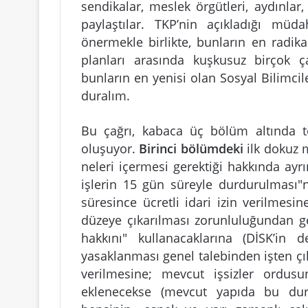
sendikalar, meslek örgütleri, aydınlar
paylaştılar. TKP’nin açıkladığı müd
önermekle birlikte, bunların en radika
planları arasında kuşkusuz birçok 
bunların en yenisi olan Sosyal Bilimcile
duralım.
Bu çağrı, kabaca üç bölüm altında t
oluşuyor.
Birinci bölümdeki
ilk dokuz 
neleri içermesi gerektiği hakkında ayr
işlerin 15 gün süreyle durdurulması"
süresince ücretli idari izin verilmesi
düzeye çıkarılması zorunluluğundan ge
hakkını" kullanacaklarına (DİSK’in d
yasaklanması genel talebinden işten çı
verilmesine; mevcut işsizler ordus
eklenecekse (mevcut yapıda bu dur