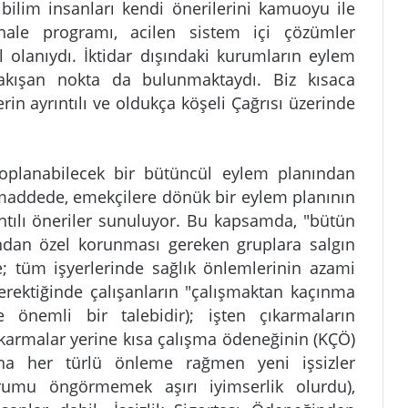
, bilim insanları kendi önerilerini kamuoyu ile
ahale programı, acilen sistem içi çözümler
l olanıydı. İktidar dışındaki kurumların eylem
çakışan nokta da bulunmaktaydı. Biz kısaca
rin ayrıntılı ve oldukça köşeli Çağrısı üzerinde
oplanabilecek bir bütüncül eylem planından
maddede, emekçilere dönük bir eylem planının
ıntılı öneriler sunuluyor. Bu kapsamda, "bütün
ndan özel korunması gereken gruplara salgın
ne; tüm işyerlerinde sağlık önlemlerinin azami
rektiğinde çalışanların "çalışmaktan kaçınma
e önemli bir talebidir); işten çıkarmaların
karmalar yerine kısa çalışma ödeneğinin (KÇÖ)
una her türlü önleme rağmen yeni işsizler
umu öngörmemek aşırı iyimserlik olurdu),