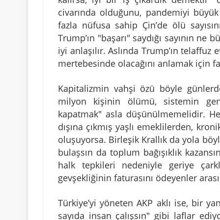
civarında olduğunu, pandemiyi büyük 
fazla nüfusa sahip Çin’de ölü sayısın
Trump’ın "başarı" saydığı sayının ne büy
iyi anlaşılır. Aslında Trump’ın telaffu
mertebesinde olacağını anlamak için fa
Kapitalizmin vahşi özü böyle günlerd
milyon kişinin ölümü, sistemin gene
kapatmak" asla düşünülmemelidir. He
dışına çıkmış yaşlı emeklilerden, kron
oluşuyorsa. Birleşik Krallık da yola böy
bulaşsın da toplum bağışıklık kazansı
halk tepkileri nedeniyle geriye çar
gevşekliğinin faturasını ödeyenler arası
Türkiye’yi yöneten AKP aklı ise, bir 
sayıda insan çalışsın" gibi laflar ed