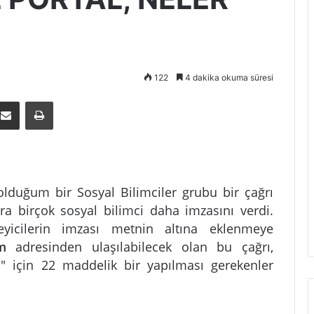
122
4 dakika okuma süresi
E-Posta ile paylaş
Yazdır
duğum bir Sosyal Bilimciler grubu bir çağrı
a birçok sosyal bilimci daha imzasını verdi.
icilerin imzası metnin altına eklenmeye
om
adresinden ulaşılabilecek olan bu çağrı,
" için 22 maddelik bir yapılması gerekenler