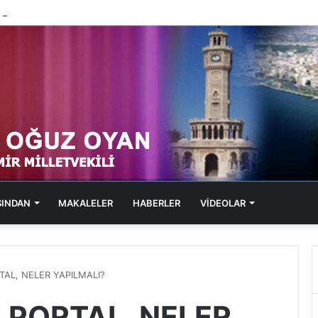
1, SOL PORTAL, KABARAN SUÇ DOSYALARI
SINDAN
MAKALELER
HABERLER
VİDEOLAR
RTAL, NELER YAPILMALI?
L PORTAL, NELER