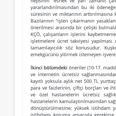
hepsinin -esnek ve yarı zamanlı çalı
yararlandırılmasından bu iki ödeneğe
süresinin ve miktarının arttırılmasına 
Bazılarının "işten çıkarmanın yasaklan
önerilmesi arasında bir çelişki bulmalar
KÇÖ, çalışanların işlerini kaybetmemel
işletmelere ücret takviyesi yapılması a
tamamlayıcılık söz konusudur. Kuşk
emekgücünü yitirmek istemeyen işveren
İkinci bölümdeki
öneriler (10-17. madde
ve internetin ücretsiz sağlanmasında
kayıtlı yoksula aylık net 500 TL yurtta
para ve faizlerinin, çiftçi borçları ve ih
ve özel hastanelerin ücretsiz sağ
hastanelerin kamulaştırılmasından sağlı
dönüştürülmesine; yüksek istihdam yap
istihdamı koruma amacıyla gerekirse 