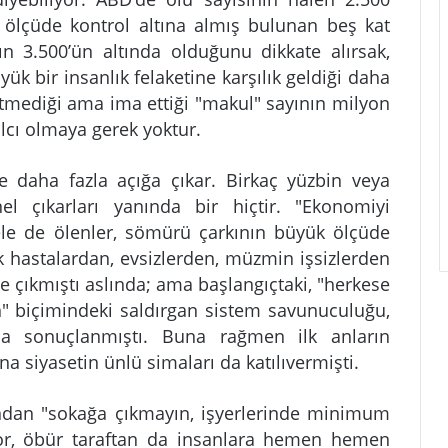
ölçüde kontrol altına almış bulunan beş kat
ın 3.500’ün altında olduğunu dikkate alırsak,
ük bir insanlık felaketine karşılık geldiği daha
z etmediği ama ima ettiği "makul" sayının milyon
lcı olmaya gerek yoktur.
e daha fazla açığa çıkar. Birkaç yüzbin veya
l çıkarları yanında bir hiçtir. "Ekonomiyi
le de ölenler, sömürü çarkının büyük ölçüde
ik hastalardan, evsizlerden, müzmin işsizlerden
le çıkmıştı aslında; ama başlangıçtaki, "herkese
n" biçimindeki saldırgan sistem savunuculuğu,
kla sonuçlanmıştı. Buna rağmen ilk anların
na siyasetin ünlü simaları da katılıvermişti.
yandan "sokağa çıkmayın, işyerlerinde minimum
iyor, öbür taraftan da insanlara hemen hemen