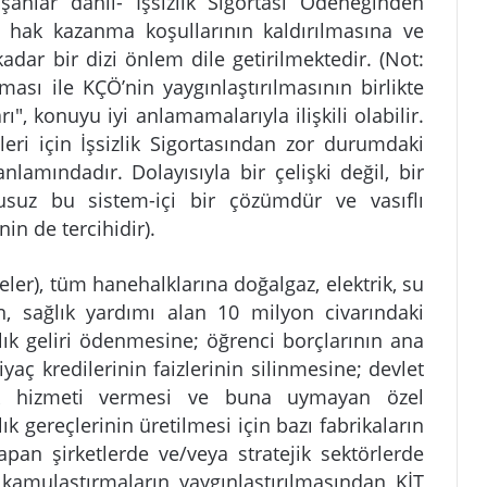
şanlar dahil- İşsizlik Sigortası Ödeneğinden
 hak kazanma koşullarının kaldırılmasına ve
kadar bir dizi önlem dile getirilmektedir. (Not:
ması ile KÇÖ’nin yaygınlaştırılmasının birlikte
ı", konuyu iyi anlamamalarıyla ilişkili olabilir.
eri için İşsizlik Sigortasından zor durumdaki
nlamındadır. Dolayısıyla bir çelişki değil, bir
usuz bu sistem-içi bir çözümdür ve vasıflı
in de tercihidir).
ler), tüm hanehalklarına doğalgaz, elektrik, su
n, sağlık yardımı alan 10 milyon civarındaki
şlık geliri ödenmesine; öğrenci borçlarının ana
tiyaç kredilerinin faizlerinin silinmesine; devlet
lık hizmeti vermesi ve buna uymayan özel
k gereçlerinin üretilmesi için bazı fabrikaların
an şirketlerde ve/veya stratejik sektörlerde
kamulaştırmaların yaygınlaştırılmasından KİT