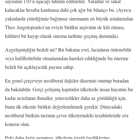
sayısının 110’u aşacağı tahmin edilmekte. Yaralılar ve sakat
kalacaklar hesaba katılmasa dahi çok ağır bir bilanço bu. (Ayrıca
yakınlarda yitirdiğimiz bağımsız sinemanın en büyük ustalarından
Theo Angelopoulos’un eviyle birlikte arşivinin de kül olması,
kültürel bir kayıp olarak sinema tarihine geçmiş durumda).
Azgelişmişliğin bedeli mi? Bir bakıma evet, faciaların önlenebilir
veya hafifletilebilir olmalarından hareket edildiğinde bu önerme
belirli bir açıklayıcılık payına sahip.
En genel çerçeveye neoliberal ilişkiler düzenini oturtup buradan
da bakılabilir. Gerçi gelişmiş kapitalist ülkelerde insan hayatını bu
kadar ucuzlatan ihmaller, yetersizlikler daha az görüldüğü için,
bunu ilk etkenle birlikte değerlendirmek gerekir: Dünyadaki
neoliberal birikim tarzının çevre ülkelerindeki tezahürleridir söz
konusu olan.
Peki daha fazla ayrıntıya, ülkelerin özgül özelliklerine