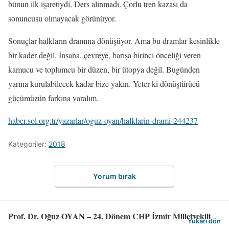
bunun ilk işaretiydi. Ders alınmadı. Çorlu tren kazası da
sonuncusu olmayacak görünüyor.
Sonuçlar halkların dramına dönüşüyor. Ama bu dramlar kesinlikle
bir kader değil. İnsana, çevreye, barışa birinci önceliği veren
kamucu ve toplumcu bir düzen, bir ütopya değil. Bugünden
yarına kurulabilecek kadar bize yakın. Yeter ki dönüştürücü
gücümüzün farkına varalım.
haber.sol.org.tr/yazarlar/oguz-oyan/halklarin-drami-244237
Kategoriler:
2018
Yorum bırak
Prof. Dr. Oğuz OYAN – 24. Dönem CHP İzmir Milletvekili
Yukarı dön