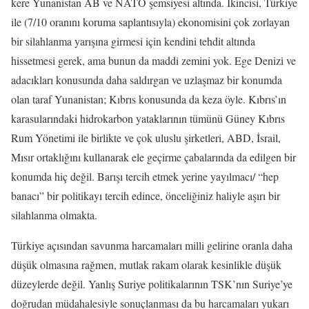
kere Yunanistan AB ve NATO şemsiyesi altında. İkincisi, Türkiye
ile (7/10 oranını koruma saplantısıyla) ekonomisini çok zorlayan
bir silahlanma yarışına girmesi için kendini tehdit altında
hissetmesi gerek, ama bunun da maddi zemini yok. Ege Denizi ve
adacıkları konusunda daha saldırgan ve uzlaşmaz bir konumda
olan taraf Yunanistan; Kıbrıs konusunda da keza öyle. Kıbrıs’ın
karasularındaki hidrokarbon yataklarının tümünü Güney Kıbrıs
Rum Yönetimi ile birlikte ve çok uluslu şirketleri, ABD, İsrail,
Mısır ortaklığını kullanarak ele geçirme çabalarında da edilgen bir
konumda hiç değil. Barışı tercih etmek yerine yayılmacı/ “hep
banacı” bir politikayı tercih edince, önceliğiniz haliyle aşırı bir
silahlanma olmakta.
Türkiye açısından savunma harcamaları milli gelirine oranla daha
düşük olmasına rağmen, mutlak rakam olarak kesinlikle düşük
düzeylerde değil. Yanlış Suriye politikalarının TSK’nın Suriye’ye
doğrudan müdahalesiyle sonuçlanması da bu harcamaları yukarı