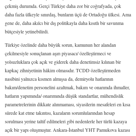
çekmiş durumda. Gerçi Türkiye daha zor bir coğrafyada, çok
daha fazla ülkeyle sınırdaş, bunların üçü de Ortadoğu ülkesi. Ama
gene de, daha akılcı bir dış politikayla daha kısıtlı bir savunma
bütçesiyle yetinebilirdi.
Türkiye özelinde daha büyük sorun, kamunun her alandan
çekilmesiyle sonuçlanan aşırı piyasacı/ özelleştirmeci ve
yolsuzluklara çok açık ve giderek daha denetimsiz kılınan bir
kapkaç zihniyetinin hâkim olmasıdır. TCDD özelleştirmeden
nasibini yalnızca kısmen almışsa da, demiryolu hatlarının
bakım/denetim personelini azaltmak, bakım ve onarımda ihmaller,
hatların yapımında/ onarımında düşük standartlar, mühendislik
parametrelerinin dikkate alınmaması, siyasilerin mesafeleri en kısa
sürede kat etme takıntısı, kazaların sorumlularından hesap
sorulması yerine taltif edilmeleri gibi nedenlerle her türlü kazaya
açık bir yapı oluşmuştur. Ankara-İstanbul YHT Pamukova kazası