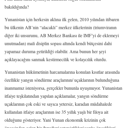
bakıldığında?
Yunanistan için herkesin aklına ilk gelen, 2010 yılından itibaren
bu ülkenin AB’nin “alacaklı” merkez ülkelerinin (triumviranın
diğer iki unsurunu, AB Merkez Bankası ile IMF’yi de eklemeyi
unutmadan) mali disiplin sopası altında kendi bütçesini dahi
yapamaz duruma getirildiği olabilir. Ama bunun her şeyi
açıklayacağını sanmak kestirmecilik ve kolaycılık olurdu.
Yunanistan hükümetinin harcamalarına konulan kısıtlar arasında
özellikle yangın söndürme araçlarının/ uçaklarının bulunduğuna
inanmamız isteniyorsa, gerçekler bununla uyuşmuyor. Yunanistan
itfaiye teşkilatından yapılan açıklamalar, yangın söndürme
uçaklarının çok eski ve sayıca yetersiz, karadan müdahalede
kullanılan itfaiye araçlarının ise 35 yıllık yaşlı bir filoya ait
olduğunu gösteriyor. Yani Yunan ekonomik krizinin çok
öncesinden gelen bir ihmaller/ yetersizlikler/ yanlış öncelikler/