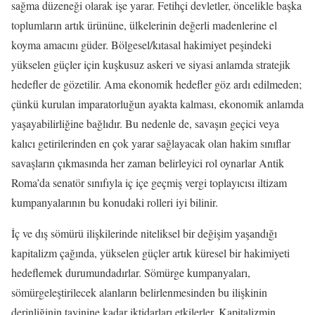
sağma düzeneği olarak işe yarar. Fetihçi devletler, öncelikle başka
toplumların artık ürününe, ülkelerinin değerli madenlerine el
koyma amacını güder. Bölgesel/kıtasal hakimiyet peşindeki
yükselen güçler için kuşkusuz askeri ve siyasi anlamda stratejik
hedefler de gözetilir. Ama ekonomik hedefler göz ardı edilmeden;
çünkü kurulan imparatorluğun ayakta kalması, ekonomik anlamda
yaşayabilirliğine bağlıdır. Bu nedenle de, savaşın geçici veya
kalıcı getirilerinden en çok yarar sağlayacak olan hakim sınıflar
savaşların çıkmasında her zaman belirleyici rol oynarlar Antik
Roma’da senatör sınıfıyla iç içe geçmiş vergi toplayıcısı iltizam
kumpanyalarının bu konudaki rolleri iyi bilinir.
İç ve dış sömürü ilişkilerinde niteliksel bir değişim yaşandığı
kapitalizm çağında, yükselen güçler artık küresel bir hakimiyeti
hedeflemek durumundadırlar. Sömürge kumpanyaları,
sömürgeleştirilecek alanların belirlenmesinden bu ilişkinin
derinliğinin tayinine kadar iktidarları etkilerler. Kapitalizmin