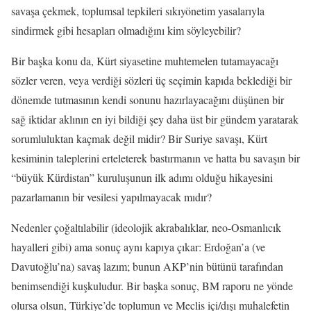
savaşa çekmek, toplumsal tepkileri sıkıyönetim yasalarıyla
sindirmek gibi hesapları olmadığını kim söyleyebilir?
Bir başka konu da, Kürt siyasetine muhtemelen tutamayacağı
sözler veren, veya verdiği sözleri üç seçimin kapıda beklediği bir
dönemde tutmasının kendi sonunu hazırlayacağını düşünen bir
sağ iktidar aklının en iyi bildiği şey daha üst bir gündem yaratarak
sorumluluktan kaçmak değil midir? Bir Suriye savaşı, Kürt
kesiminin taleplerini erteleterek bastırmanın ve hatta bu savaşın bir
“büyük Kürdistan” kuruluşunun ilk adımı olduğu hikayesini
pazarlamanın bir vesilesi yapılmayacak mıdır?
Nedenler çoğaltılabilir (ideolojik akrabalıklar, neo-Osmanlıcık
hayalleri gibi) ama sonuç aynı kapıya çıkar: Erdoğan’a (ve
Davutoğlu’na) savaş lazım; bunun AKP’nin bütünü tarafından
benimsendiği kuşkuludur. Bir başka sonuç, BM raporu ne yönde
olursa olsun, Türkiye’de toplumun ve Meclis içi/dışı muhalefetin