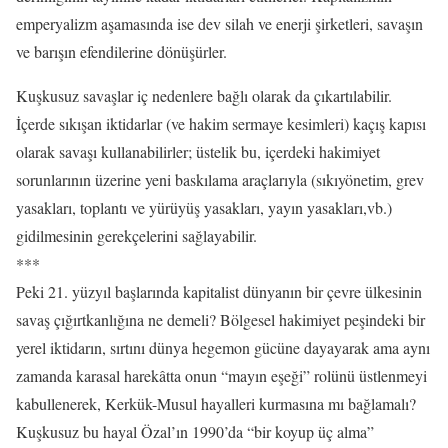
emperyalizm aşamasında ise dev silah ve enerji şirketleri, savaşın
ve barışın efendilerine dönüşürler.
Kuşkusuz savaşlar iç nedenlere bağlı olarak da çıkartılabilir.
İçerde sıkışan iktidarlar (ve hakim sermaye kesimleri) kaçış kapısı
olarak savaşı kullanabilirler; üstelik bu, içerdeki hakimiyet
sorunlarının üzerine yeni baskılama araçlarıyla (sıkıyönetim, grev
yasakları, toplantı ve yürüyüş yasakları, yayın yasakları,vb.)
gidilmesinin gerekçelerini sağlayabilir.
***
Peki 21. yüzyıl başlarında kapitalist dünyanın bir çevre ülkesinin
savaş çığırtkanlığına ne demeli? Bölgesel hakimiyet peşindeki bir
yerel iktidarın, sırtını dünya hegemon gücüne dayayarak ama aynı
zamanda karasal harekâtta onun “mayın eşeği” rolünü üstlenmeyi
kabullenerek, Kerkük-Musul hayalleri kurmasına mı bağlamalı?
Kuşkusuz bu hayal Özal’ın 1990’da “bir koyup üç alma”