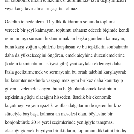
veya karşı tavır almaları şaşırtıcı olmaz.
Gelelim iç nedenlere. 11 yıllık iktidarının sonunda topluma
verecek bir şeyi kalmayan, toplumu rahatsız edecek biçimde kendi
rejimini inşa sürecini hızlandırmaktan başka gündemi kalmayan,
buna karşı yoğun tepkilerle karşılaşan ve bu tepkilerin sonbaharda
daha da yükseleceğini öngören, emek aleyhine düzenlemelerine
(kıdem tazminatının tasfiyesi gibi) yeni sayfalar eklemeyi daha
fazla geciktirmemek ve sermayenin bu ortak talebini karşılayarak
bu kesimler nezdinde vazgeçilmezliğini bir kez daha kanıtlayıp
güven tazelemek isteyen, buna bağlı olarak emek kesiminin
tepkisinin güçlü olacağını hisseden, üstelik bir ekonomik
küçülmeyi ve yeni işsizlik ve iflas dalgalarını de içeren bir kriz
süreciyle baş başa kalması an meselesi olan, böylesine bir
konjonktürde 2014 yerel seçimlerinde yenilgiyle tanışması
olasılığı giderek büyüyen bir iktidarın, toplumun dikkatini bir dış