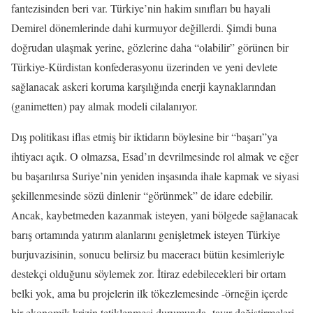
fantezisinden beri var. Türkiye’nin hakim sınıfları bu hayali
Demirel dönemlerinde dahi kurmuyor değillerdi. Şimdi buna
doğrudan ulaşmak yerine, gözlerine daha “olabilir” görünen bir
Türkiye-Kürdistan konfederasyonu üzerinden ve yeni devlete
sağlanacak askeri koruma karşılığında enerji kaynaklarından
(ganimetten) pay almak modeli cilalanıyor.
Dış politikası iflas etmiş bir iktidarın böylesine bir “başarı”ya
ihtiyacı açık. O olmazsa, Esad’ın devrilmesinde rol almak ve eğer
bu başarılırsa Suriye’nin yeniden inşasında ihale kapmak ve siyasi
şekillenmesinde sözü dinlenir “görünmek” de idare edebilir.
Ancak, kaybetmeden kazanmak isteyen, yani bölgede sağlanacak
barış ortamında yatırım alanlarını genişletmek isteyen Türkiye
burjuvazisinin, sonucu belirsiz bu maceracı bütün kesimleriyle
destekçi olduğunu söylemek zor. İtiraz edebilecekleri bir ortam
belki yok, ama bu projelerin ilk tökezlemesinde -örneğin içerde
bir ekonomik krizin tetiklenmesi durumunda- tavır değiştirmeleri