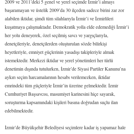
2009 ve 2011’deki 5 genel ve yerel seçimde İzmir’i almayı
başaramayan ve üstelik 2009’da 30 ilçeden sadece birini zar zor
alabilen iktidar, şimdi tüm silahlarıyla İzmir’i ve İzmirlileri
kuşatmaya çalışmaktadır. Demokratik yolla elde edemediği İzmir’i
her yolu deneyerek, özel seçilmiş savcı ve yargıçlarıyla,
denetçileriyle, denetçilerden oluşturulan sözde bilirkişi
heyetleriyle, emniyet güçlerinin yasadışı takipleriyle almak
istemektedir. Merkezi iktidar ve yerel yönetimleri her türlü
denetimin dışında tutulurken, İzmir’de Siyasi Partiler Kanunu’na
aykırı seçim harcamalarının hesabı verilemezken, iktidar
emrindeki tüm güçleriyle İzmir’in üzerine gelmektedir. İzmir
Cumhuriyet Başsavcısı, masumiyet karinesini hiçe sayarak,
soruşturma kapsamındaki kişileri basına doğrudan suçlu ilan
edebilmektedir.
İzmir’de Büyükşehir Belediyesi seçimlere kadar iş yapamaz hale