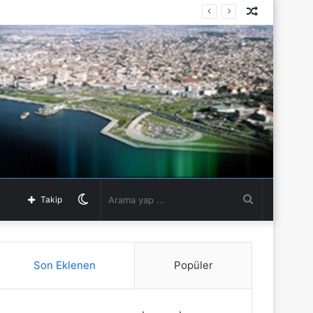
Rastgele
Makale
Dış
Arama
Takip
görünümü
yap
Son Eklenen
Popüler
değiştir
...