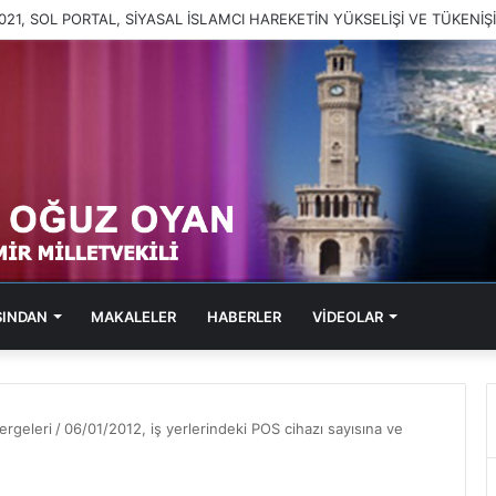
2021, SOL PORTAL, KABARAN SUÇ DOSYALARI
SINDAN
MAKALELER
HABERLER
VİDEOLAR
rgeleri
/
06/01/2012, iş yerlerindeki POS cihazı sayısına ve