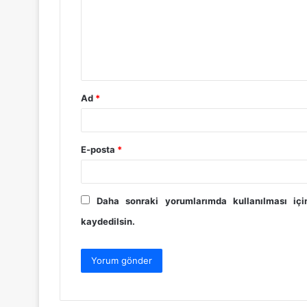
u
m
*
Ad
*
E-posta
*
Daha sonraki yorumlarımda kullanılması iç
kaydedilsin.