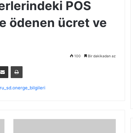
erlerindeki POS
ve ödenen ücret ve
100
Bir dakikadan az
E-Posta ile paylaş
Yazdır
u_sd.onerge_bilgileri