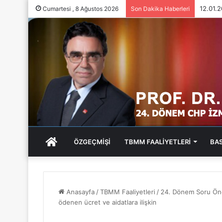
05.01.
Cumartesi , 8 Ağustos 2026
Son Dakika Haberleri
ANA
ÖZGEÇMİŞİ
TBMM FAALİYETLERİ
BA
SAYFA
Anasayfa
/
TBMM Faaliyetleri
/
24. Dönem Soru Öne
ödenen ücret ve aidatlara ilişkin