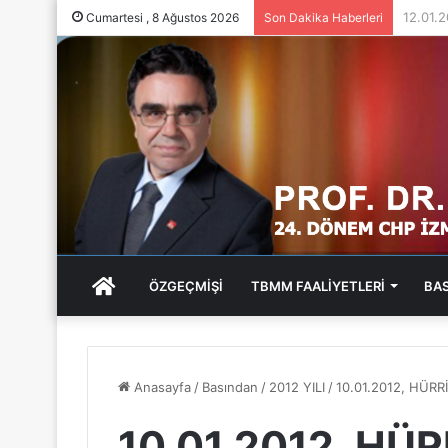
05.01.
Cumartesi , 8 Ağustos 2026
Son Dakika Haberleri
ANA
ÖZGEÇMİŞİ
TBMM FAALİYETLERİ
BA
SAYFA
Anasayfa
/
Basından
/
2012 YILI
/
10.01.2012, HÜRR
10.01.2012, HÜR