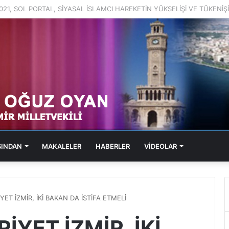
2021, SOL PORTAL, KABARAN SUÇ DOSYALARI
SINDAN
MAKALELER
HABERLER
VİDEOLAR
İYET İZMİR, İKİ BAKAN DA İSTİFA ETMELİ
RİYET İZMİR, İKİ