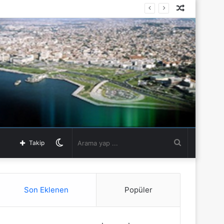
Rastgele
Makale
Dış
Arama
Takip
görünümü
yap
Son Eklenen
Popüler
değiştir
...