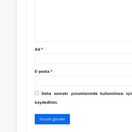
r
u
m
*
Ad
*
E-posta
*
Daha sonraki yorumlarımda kullanılması iç
kaydedilsin.