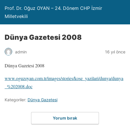
Prof. Dr. Oğuz OYAN – 24. Dönem CHP İzmir
Milletvekili
Dünya Gazetesi 2008
admin
16 yıl önce
Dünya Gazetesi 2008
www.oguzoyan.com.tr/images/stories/kose_yazilari/dunya/dunya
_%202008.doc
Kategoriler:
Dünya Gazetesi
Yorum bırak